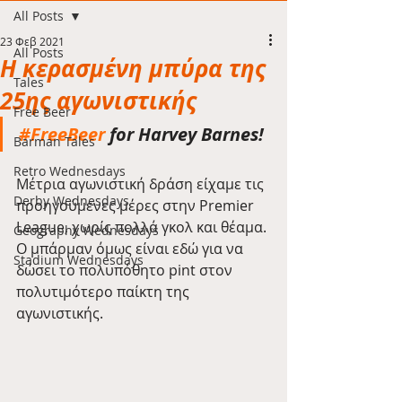
All Posts
23 Φεβ 2021
All Posts
Η κερασμένη μπύρα της
Tales
25ης αγωνιστικής
Free Beer
#FreeBeer
 for Harvey Barnes!
Barman Tales
Retro Wednesdays
Μέτρια αγωνιστική δράση είχαμε τις 
Derby Wednesdays
προηγούμενες μέρες στην Premier  
League, χωρίς πολλά γκολ και θέαμα. 
Geography Wednesdays
Ο μπάρμαν όμως είναι εδώ για να  
Stadium Wednesdays
δώσει το πολυπόθητο pint στον 
πολυτιμότερο παίκτη της 
αγωνιστικής.