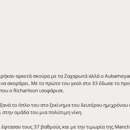
βρήκαν αρκετά σκούρα με τα Ζαχαρωτά αλλά ο Aubameyang
ι να σκοράρει. Με το πρώτο του γκολ στο 33 έδωσε το πρ
 που ο Richarlison ισοφάρισε.
ξανά το όπλο του στο ξεκίνημα του δευτέρου ημιχρόνου κ
ι στην ομάδα του μια πολύτιμη νίκη.
 έφτασαν τους 37 βαθμούς και με την τιμωρία της Manche