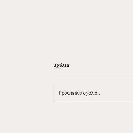
Σχόλια
Γράψτε ένα σχόλιο...
Η κερασμένη μπύρα της
38ης αγωνιστικής