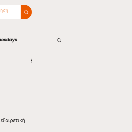
nesdays
 εξαιρετική 