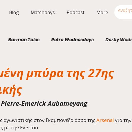
Blog
Matchdays
Podcast
More
Barman Tales
Retro Wednesdays
Derby Wed
Stadium Wednesdays
μένη μπύρα της 27ης
ικής
r Pierre-Emerick Aubameyang
ς αγωνιστικής στον Γκαμπονέζο άσσο της 
Arsenal
 για την
ς με την Everton.