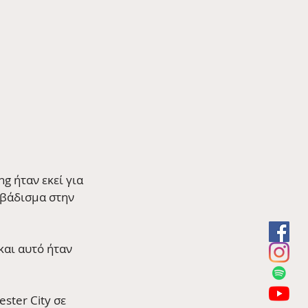
 ήταν εκεί για 
οβάδισμα στην 
αι αυτό ήταν 
ster City σε 