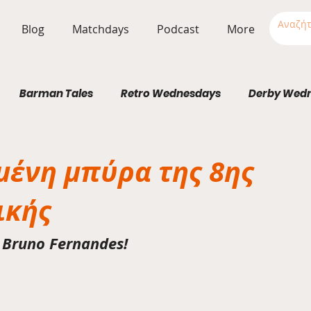
Blog
Matchdays
Podcast
More
Barman Tales
Retro Wednesdays
Derby Wed
Stadium Wednesdays
μένη μπύρα της 8ης
ικής
r Bruno Fernandes!