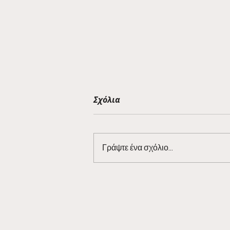
Σχόλια
Γράψτε ένα σχόλιο...
Η κερασμένη μπύρα της
38ης αγωνιστικής