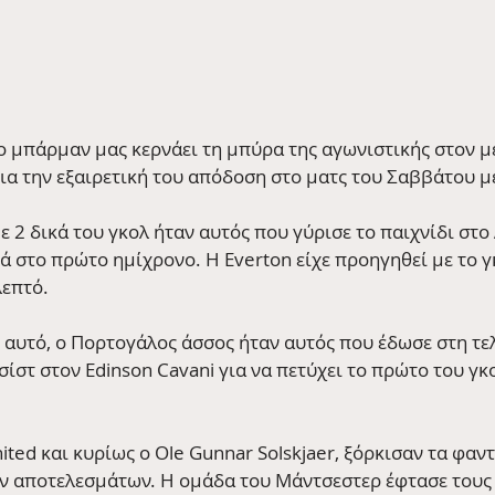
ο μπάρμαν μας κερνάει τη μπύρα της αγωνιστικής στον μ
για την εξαιρετική του απόδοση στο ματς του Σαββάτου με
 2 δικά του γκολ ήταν αυτός που γύρισε το παιχνίδι στο
ά στο πρώτο ημίχρονο. Η Everton είχε προηγηθεί με το γ
λεπτό.
ε αυτό, ο Πορτογάλος άσσος ήταν αυτός που έδωσε στη τε
σίστ στον Edinson Cavani για να πετύχει το πρώτο του γκ
nited και κυρίως ο Ole Gunnar Solskjaer, ξόρκισαν τα φα
 αποτελεσμάτων. Η ομάδα του Μάντσεστερ έφτασε τους