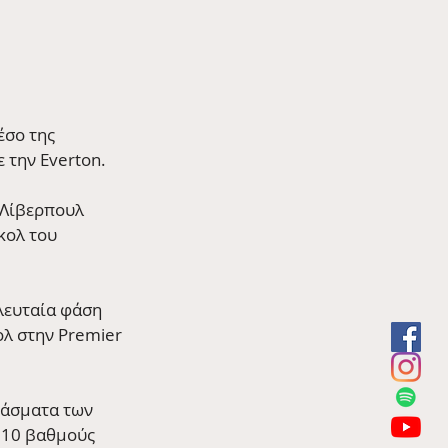
έσο της 
 την Everton.
 Λίβερπουλ 
κολ του 
λευταία φάση 
ολ στην Premier 
ντάσματα των 
 10 βαθμούς 