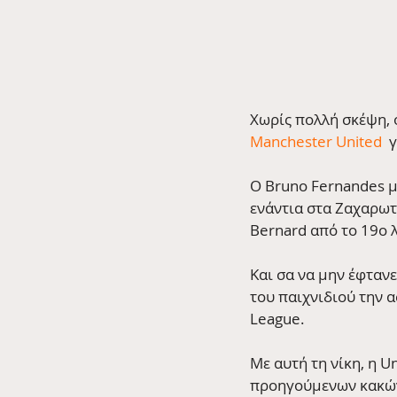
Χωρίς πολλή σκέψη, 
Manchester United
  
Ο Bruno Fernandes με
ενάντια στα Ζαχαρωτ
Bernard από το 19ο 
Και σα να μην έφταν
του παιχνιδιού την α
League.
Με αυτή τη νίκη, η U
προηγούμενων κακών