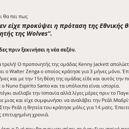
ι θα πει πως 
δεν είχε προκύψει η πρόταση της Εθνικής 
τής της Wolves’’.
ες πριν ξεκινήσει η νέα σεζόν.
ά τρελή! Ο προπονητής της ομάδας Kenny Jackett απολύετ
ι ο Walter Zenga ο οποίος κράτησε για 3 μήνες μόνο. Έπ
ήνες και με την 15η θέση της ομάδας είδε και αυτός την π
 ο Nuno Espirito Santo και τα υπόλοιπα είναι ιστορία.
τέγκι ανέλαβε την Ισπανία αλλά λίγες μέρες πριν το Παγ
ε μιας και είχε συμφωνήσει να αναλάβει την Ρεάλ Μαδρίτ
Στην Ρεάλ η θητεία του κράτησε μόλις για 14 ματς. Έπειτ
ς επιτυχημένη χρονιά.
 έτσι η ζωή που θα αντιμετωπίσει σε έναν Ευρωπαϊκό προ