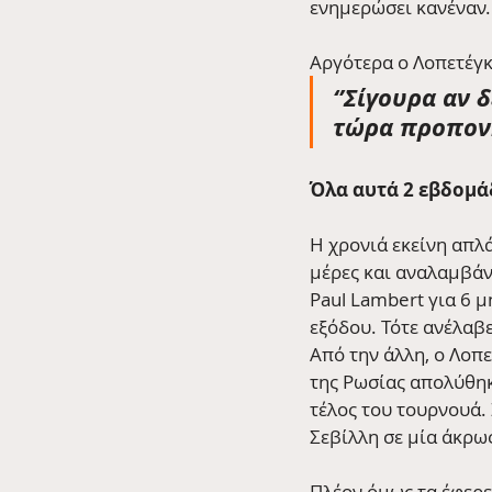
ενημερώσει κανέναν.
Αργότερα ο Λοπετέγκ
‘’Σίγουρα αν 
τώρα προπονη
Όλα αυτά 2 εβδομάδ
Η χρονιά εκείνη απλ
μέρες και αναλαμβάνε
Paul Lambert για 6 μ
εξόδου. Τότε ανέλαβε
Από την άλλη, ο Λοπε
της Ρωσίας απολύθηκ
τέλος του τουρνουά. 
Σεβίλλη σε μία άκρω
Πλέον όμως τα έφερε