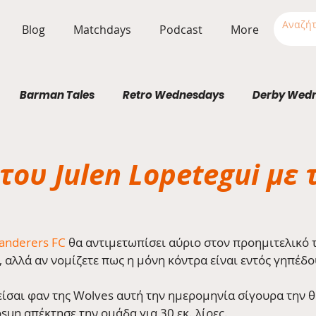
Blog
Matchdays
Podcast
More
Barman Tales
Retro Wednesdays
Derby Wed
Stadium Wednesdays
του Julen Lopetegui με 
nderers FC
 θα αντιμετωπίσει αύριο στον προημιτελικό 
, αλλά αν νομίζετε πως η μόνη κόντρα είναι εντός γηπέδο
είσαι φαν της Wolves αυτή την ημερομηνία σίγουρα την θ
osun απέκτησε την ομάδα για 30 εκ. λίρες. 