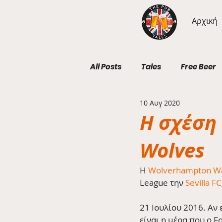
Αρχική
All Posts
Tales
Free Beer
10 Αυγ 2020
Geography Wednesdays
Η σχέση 
Wolves
Η 
Wolverhampton Wa
League την 
Sevilla FC
21 Ιουλίου 2016. Αν 
είναι η μέρα που ο F