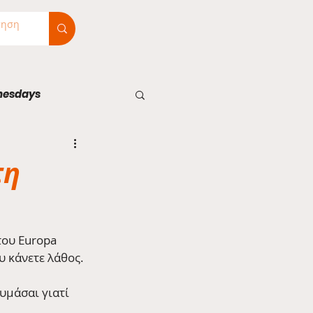
nesdays
τη
του Europa 
υ κάνετε λάθος.
υμάσαι γιατί 