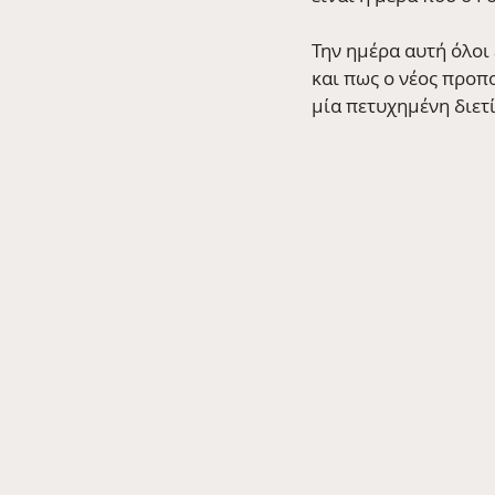
Την ημέρα αυτή όλοι
και πως ο νέος προπο
μία πετυχημένη διετ