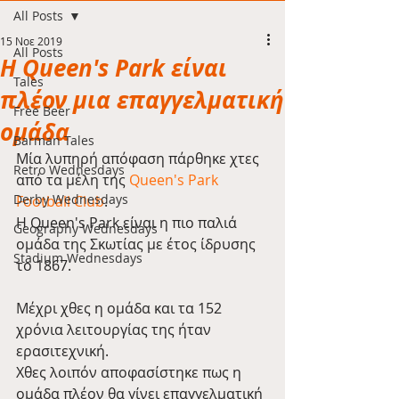
All Posts
15 Νοε 2019
All Posts
Η Queen's Park είναι
Tales
πλέον μια επαγγελματική
Free Beer
ομάδα
Barman Tales
Μία λυπηρή απόφαση πάρθηκε χτες 
Retro Wednesdays
από τα μέλη της 
Queen's Park 
Derby Wednesdays
Football Club
.
H Queen's Park είναι η πιο παλιά 
Geography Wednesdays
ομάδα της Σκωτίας με έτος ίδρυσης 
Stadium Wednesdays
το 1867. 
Μέχρι χθες η ομάδα και τα 152 
χρόνια λειτουργίας της ήταν 
ερασιτεχνική. 
Χθες λοιπόν αποφασίστηκε πως η 
ομάδα πλέον θα γίνει επαγγελματική 