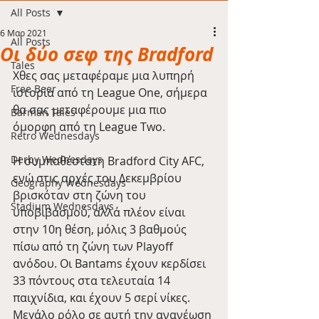
All Posts
6 Μαρ 2021
All Posts
Οι δύο σεφ της Bradford
Tales
Χθες σας μεταφέραμε μια λυπηρή 
Free Beer
ιστορία από τη League One, σήμερα 
θα σας μεταφέρουμε μια πιο 
Barman Tales
όμορφη από τη League Two.
Retro Wednesdays
Derby Wednesdays
Η συμπαθέστατη Bradford City AFC, 
ενώ στις αρχές του Δεκεμβρίου 
Geography Wednesdays
βρισκόταν στη ζώνη του 
Stadium Wednesdays
υποβιβασμού, αλλά πλέον είναι 
στην 10η θέση, μόλις 3 βαθμούς 
πίσω από τη ζώνη των Playoff 
ανόδου. Οι Bantams έχουν κερδίσει 
33 πόντους στα τελευταία 14 
παιχνίδια, και έχουν 5 σερί νίκες. 
Μεγάλο ρόλο σε αυτή την ανανέωση 