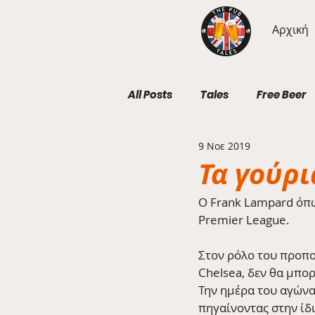
Αρχική
All Posts
Tales
Free Beer
9 Νοε 2019
Geography Wednesdays
Τα γούρι
Ο Frank Lampard όπ
Premier League.
Στον ρόλο του προπο
Chelsea, δεν θα μπορ
Την ημέρα του αγώνα
πηγαίνοντας στην ίδι