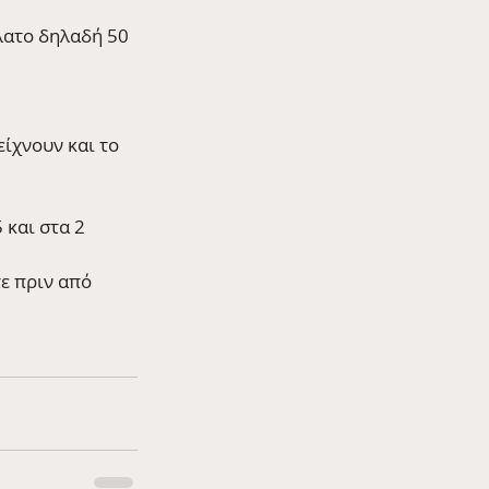
λατο δηλαδή 50 
ίχνουν και το 
 και στα 2 
ε πριν από 