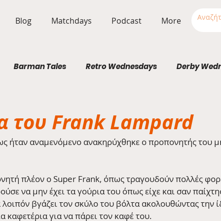
Blog
Matchdays
Podcast
More
Barman Tales
Retro Wednesdays
Derby Wed
Stadium Wednesdays
α του Frank Lampard
ως ήταν αναμενόμενο ανακηρύχθηκε ο προπονητής του μ
νητή πλέον ο Super Frank, όπως τραγουδούν πολλές φορές
ούσε να μην έχει τα γούρια του όπως είχε και σαν παίχτη
 λοιπόν βγάζει τον σκύλο του βόλτα ακολουθώντας την ί
α καφετέρια για να πάρει τον καφέ του.