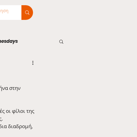
nesdays
ήνα στην 
 οι φίλοι της 
ς.
δια διαδρομή, 