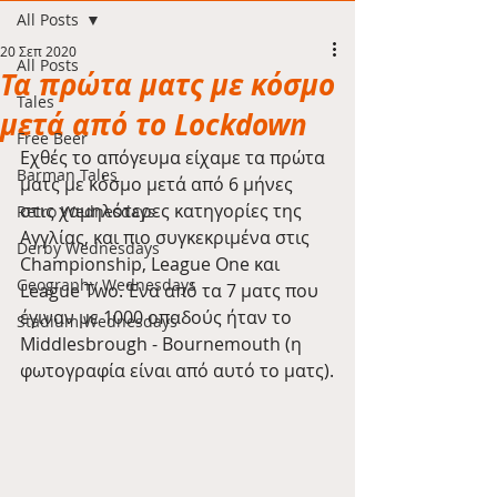
All Posts
20 Σεπ 2020
All Posts
Τα πρώτα ματς με κόσμο
Tales
μετά από το Lockdown
Free Beer
Εχθές το απόγευμα είχαμε τα πρώτα 
Barman Tales
ματς με κόσμο μετά από 6 μήνες 
στις χαμηλότερες κατηγορίες της 
Retro Wednesdays
Αγγλίας, και πιο συγκεκριμένα στις 
Derby Wednesdays
Championship, League One και 
Geography Wednesdays
League Two. Ένα από τα 7 ματς που 
έγιναν με 1000 οπαδούς ήταν το 
Stadium Wednesdays
Middlesbrough - Bournemouth (η 
φωτογραφία είναι από αυτό το ματς).