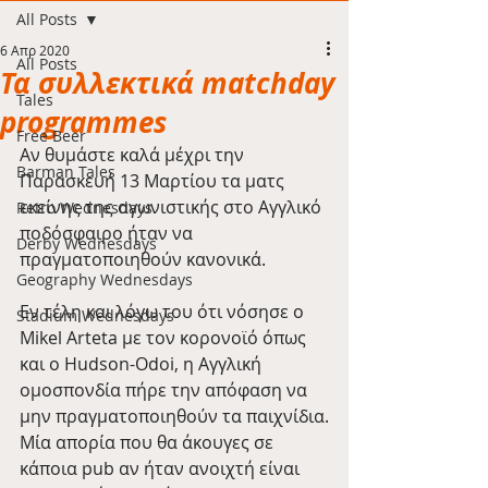
All Posts
6 Απρ 2020
All Posts
Τα συλλεκτικά matchday
Tales
programmes
Free Beer
Αν θυμάστε καλά μέχρι την 
Barman Tales
Παρασκευή 13 Μαρτίου τα ματς 
εκείνης της αγωνιστικής στο Αγγλικό 
Retro Wednesdays
ποδόσφαιρο ήταν να 
Derby Wednesdays
πραγματοποιηθούν κανονικά.
Geography Wednesdays
Εν τέλη και λόγω του ότι νόσησε ο 
Stadium Wednesdays
Mikel Arteta με τον κορονοϊό όπως 
και ο Hudson-Odoi, η Αγγλική 
ομοσπονδία πήρε την απόφαση να 
μην πραγματοποιηθούν τα παιχνίδια.
Μία απορία που θα άκουγες σε 
κάποια pub αν ήταν ανοιχτή είναι 