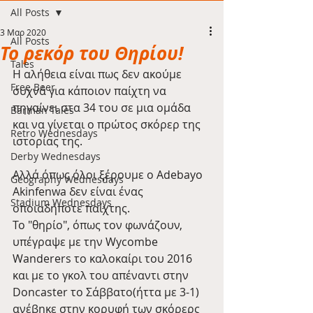
All Posts
3 Μαρ 2020
All Posts
Το ρεκόρ του Θηρίου!
Tales
Η αλήθεια είναι πως δεν ακούμε 
Free Beer
συχνά για κάποιον παίχτη να 
πηγαίνει στα 34 του σε μια ομάδα 
Barman Tales
και να γίνεται ο πρώτος σκόρερ της 
Retro Wednesdays
ιστορίας της.
Derby Wednesdays
Αλλά όπως όλοι ξέρουμε ο Adebayo 
Geography Wednesdays
Akinfenwa δεν είναι ένας 
Stadium Wednesdays
οποιαδήποτε παίχτης.
Το "θηρίο", όπως τον φωνάζουν, 
υπέγραψε με την Wycombe 
Wanderers το καλοκαίρι του 2016 
και με το γκολ του απέναντι στην 
Doncaster το Σάββατο(ήττα με 3-1) 
ανέβηκε στην κορυφή των σκόρερς 