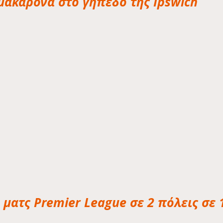
μακάρονα στο γήπεδο της Ipswich
 ματς Premier League σε 2 πόλεις σε 