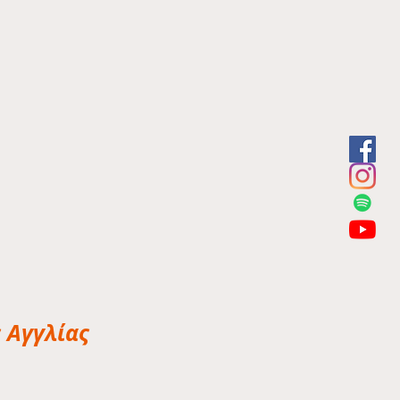
ς Αγγλίας