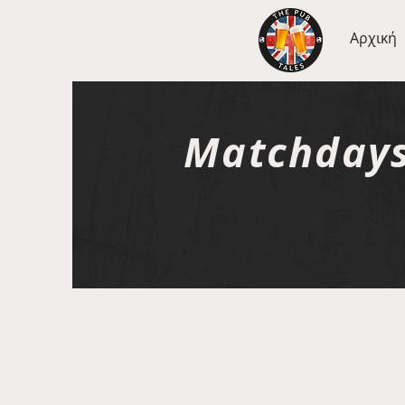
Αρχική
Matchday
Matchdays