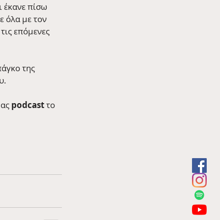
ι έκανε πίσω 
ε όλα με τον 
 τις επόμενες 
πάγκο της 
υ. 
ας 
podcast
 το 