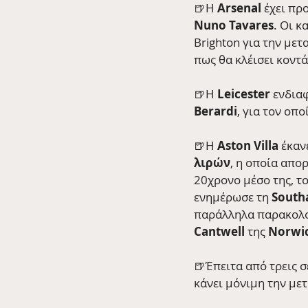
🍺H 
Arsenal
 έχει πρ
Nuno Tavares
. Οι 
Brighton για την μετ
πως θα κλέισει κοντά
🍺Η 
Leicester
 ενδια
Berardi
, για τον οπο
🍺H 
Aston Villa
 έκαν
λιρών
, η οποία απορ
20χρονο μέσο της, το
ενημέρωσε τη 
South
παράλληλα παρακολου
Cantwell
 της 
Norwi
🍺Έπειτα από τρεις σ
κάνει μόνιμη την μετ