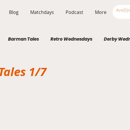
Blog
Matchdays
Podcast
More
Barman Tales
Retro Wednesdays
Derby Wed
Stadium Wednesdays
ales 1/7