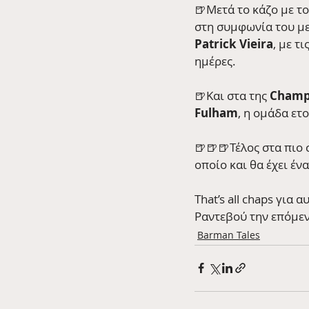
🍺Μετά το κάζο με το
στη συμφωνία του με
Patrick Vieira
, με τ
ημέρες.
🍺Και στα της 
Champ
Fulham
, η ομάδα ετ
🍺🍺🍺Τέλος στα πιο
οποίο και θα έχει έν
That’s all chaps για 
Ραντεβού την επόμεν
Barman Tales