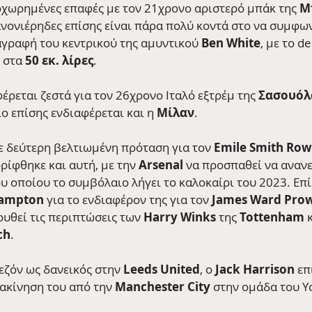
οχωρημένες επαφές με τον 21χρονο αριστερό μπάκ της 
Μ
κανονιέρηδες επίσης είναι πάρα πολύ κοντά στο να συμφω
αγραφή του κεντρικού της αμυντικού 
Ben White
, με το d
 στα 
50 εκ. λίρες
.
φέρεται ζεστά για τον 26χρονο Ιταλό εξτρέμ της 
Σασουόλ
ίο επίσης ενδιαφέρεται και η 
Μίλαν
.
ε δεύτερη βελτιωμένη πρόταση για τον 
Emile Smith Ro
ρίφθηκε και αυτή, με την 
Arsenal
 να προσπαθεί να ανανε
υ οποίου το συμβόλαιο λήγει το καλοκαίρι του 2023. Επίση
ampton
 για το ενδιαφέρον της για τον 
James Ward Prow
θεί τις περιπτώσεις των 
Harry Winks
 της 
Tottenham
 
ch
.
εζόν ως δανεικός στην
 Leeds United
, o
 Jack Harrison 
επ
ακίνηση του από την 
Manchester City 
στην ομάδα του Yo