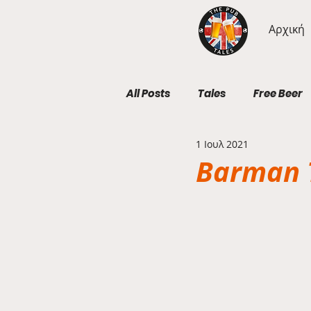
Αρχική
All Posts
Tales
Free Beer
1 Ιουλ 2021
Geography Wednesdays
Barman T