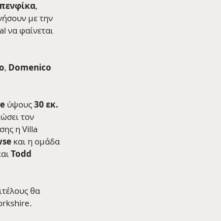
πενφίκα
, 
νήσουν με την 
eal να φαίνεται 
ο
, 
Domenico 
we
 ύψους 
30 εκ. 
ώσει τον 
ς η Villa 
se 
και η ομάδα 
και 
Todd 
ιτέλους θα 
rkshire.