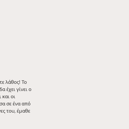
ε λάθος! Το 
 έχει γίνει ο 
και οι 
σα σε ένα από 
ς του, έμαθε 