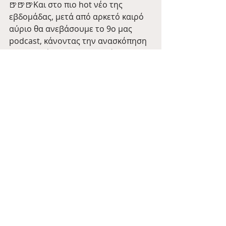
🍺🍺🍺Και στο πιο hot νέο της 
εβδομάδας, μετά από αρκετό καιρό 
αύριο θα ανεβάσουμε το 9ο μας 
podcast, κάνοντας την ανασκόπηση 
της φετινής ιδαίτερης αλλά και πολύ 
ενδιαφέρουσας σεζόν! 
That’s all chaps για αυτή την 
εβδομάδα!
Ραντεβού την επόμενη με 
περισσότερα νέα από το μεγάλο νησί
🍺 
Barman Tales