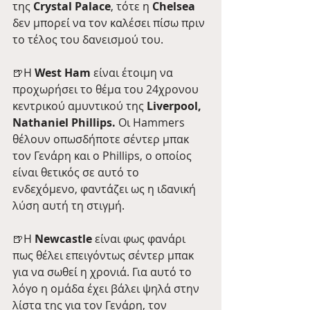
της 
Crystal Palace
, τότε η 
Chelsea
δεν μπορεί να τον καλέσει πίσω πριν 
το τέλος του δανεισμού του.
🍺H 
West Ham 
είναι έτοιμη να 
προχωρήσει το θέμα του 24χρονου 
κεντρικού αμυντικού της 
Liverpool, 
Nathaniel Phillips.
 Οι Hammers 
θέλουν οπωσδήποτε σέντερ μπακ 
τον Γενάρη και ο Phillips, ο οποίος 
είναι θετικός σε αυτό το 
ενδεχόμενο, φαντάζει ως η ιδανική 
λύση αυτή τη στιγμή.
🍺H 
Newcastle
 είναι φως φανάρι 
πως θέλει επειγόντως σέντερ μπακ 
για να σωθεί η χρονιά. Για αυτό το 
λόγο η ομάδα έχει βάλει ψηλά στην 
λίστα της για τον Γενάρη, τον 