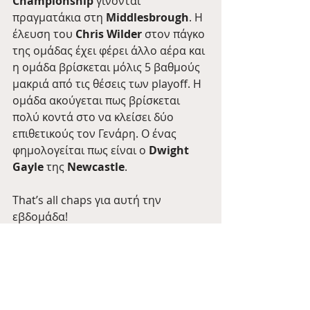
Championship
 γίνονται 
πραγματάκια στη 
Middlesbrough
. Η 
έλευση του 
Chris Wilder
 στον πάγκο 
της ομάδας έχει φέρει άλλο αέρα και 
η ομάδα βρίσκεται μόλις 5 βαθμούς 
μακριά από τις θέσεις των playoff. Η 
ομάδα ακούγεται πως βρίσκεται 
πολύ κοντά στο να κλείσει δύο 
επιθετικούς τον Γενάρη. Ο ένας 
φημολογείται πως είναι ο
 Dwight 
Gayle
 της 
Newcastle
.
That’s all chaps για αυτή την 
εβδομάδα!
Ραντεβού την επόμενη με 
περισσότερα νέα από το μεγάλο 
νησί 🍺
Barman Tales