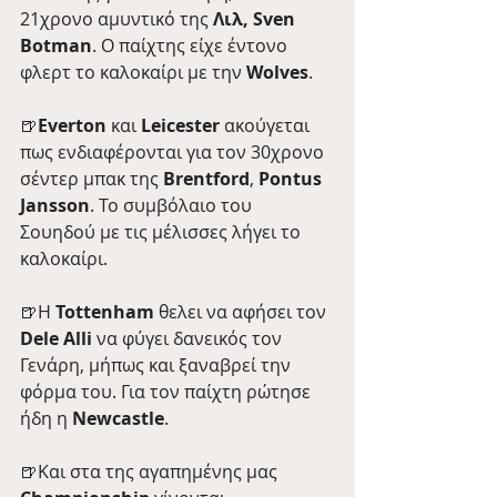
21χρονο αμυντικό της
 Λιλ, Sven 
Botman
. Ο παίχτης είχε έντονο 
φλερτ το καλοκαίρι με την 
Wolves
.
🍺
Everton
 και 
Leicester
 ακούγεται 
πως ενδιαφέρονται για τον 30χρονο 
σέντερ μπακ της 
Brentford
, 
Pontus 
Jansson
. To συμβόλαιο του 
Σουηδού με τις μέλισσες λήγει το 
καλοκαίρι. 
🍺Η 
Tottenham
 θελει να αφήσει τον 
Dele Alli 
να φύγει δανεικός τον 
Γενάρη, μήπως και ξαναβρεί την 
φόρμα του. Για τον παίχτη ρώτησε 
ήδη η 
Newcastle
.
🍺Και στα της αγαπημένης μας 