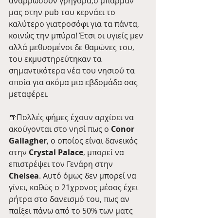
αναρρώσουν γρήγορα,ο μπάρμαν 
μας στην pub του κερνάει το 
καλύτερο γιατροσόφι για τα πάντα, 
κοινώς την μπύρα! Έτσι οι υγιείς μεν 
αλλά μεθυσμένοι δε θαμώνες του, 
του εκμυστηρεύτηκαν τα 
σημαντικότερα νέα του νησιού τα 
οποία για ακόμα μια εβδομάδα σας 
μεταφέρει. 
🍺Πολλές φήμες έχουν αρχίσει να 
ακούγονται στο νησί πως ο 
Conor 
Gallagher
, ο οποίος είναι δανεικός 
στην 
Crystal Palace
, μπορεί να 
επιστρέψει τον Γενάρη στην 
Chelsea
. Αυτό όμως δεν μπορεί να 
γίνει, καθώς ο 21χρονος μέοος έχει 
ρήτρα στο δανεισμό του, πως αν 
παίξει πάνω από το 50% των ματς 