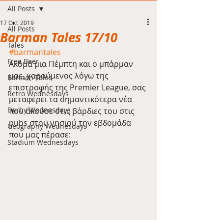
All Posts
17 Οκτ 2019
All Posts
Barman Tales 17/10
Tales
#barmantales
Free Beer
Ακόμα μια Πέμπτη και ο μπάρμαν 
μας, χαρούμενος λόγω της 
Barman Tales
επιστροφής της Premier League, σας 
Retro Wednesdays
μεταφέρει τα σημαντικότερα νέα 
Derby Wednesdays
που άκουσε στις βάρδιες του στις 
pubs στου νησιού την εβδομάδα 
Geography Wednesdays
που μας πέρασε:
Stadium Wednesdays