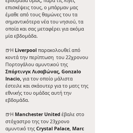
εβδομάδα όμως, παρά τις λίγες 
επισκέψεις τους, ο μπάρμαν μας 
έμαθε από τους θαμώνες του τα 
σημαντικότερα νέα του νησιού, τα 
οποία και σας μεταφέρει για ακόμα 
μία εβδομάδα. 
🍺Η 
Liverpool
 παρακολουθεί από 
κοντά την περίπτωση  του 22χρονου 
Πορτογάλου αμυντικού της 
Σπόρτινγκ Λισαβώνας, Gonzalo 
Inacio,
 για τον οποίο μάλιστα 
έστειλε και σκάουτερ για το ματς της 
εθνικής του ομάδας αυτή την 
εβδομάδα. 
🍺Η 
Manchester United 
έβαλε στο 
στόχαστρο της τον 23χρονο 
αμυντικό της 
Crystal Palace, Marc 