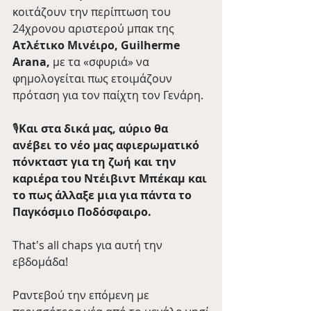
κοιτάζουν την περίπτωση του 
24χρονου αριστερού μπακ της 
Ατλέτικο Μινέιρο, Guilherme 
Arana, 
με τα «σφυριά» να 
φημολογείται πως ετοιμάζουν 
πρόταση για τον παίχτη τον Γενάρη.
🎙
Και στα δικά μας, αύριο θα 
ανέβει το νέο μας αφιερωματικό 
πόνκταστ για τη ζωή και την 
καριέρα του Ντέιβιντ Μπέκαμ και 
το πως άλλαξε μια για πάντα το 
Παγκόσμιο Ποδόσφαιρο.  
That's all chaps για αυτή την 
εβδομάδα! 
Ραντεβού την επόμενη με 