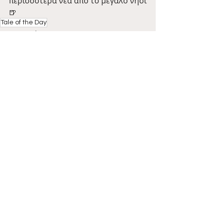
περισσότερα νέα από το μεγάλο νησί
🍺
Tale of the Day
Barman Tales
Πρόσφατες αναρτήσεις
Εμφάνιση όλων