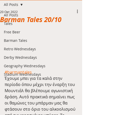
All Posts
20 Οκτ 2022
All Posts
Barman Tales 20/10
Tales
Free Beer
Barman Tales
Retro Wednesdays
Derby Wednesdays
Geography Wednesdays
#barmantales
Stadium Wednesdays
Έχουμε μπει για τα καλά στην 
περίοδο όπου μέχρι την έναρξη του 
Μουντιάλ θα βλέπουμε αγωνιστική 
δράση. Αυτό πρακτικά σημαίνει πως 
οι θαμώνες του μπάρμαν μας θα 
φτάσουν στο όριο του αλκοολισμού 