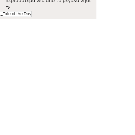
περισσότερα νέα από το μεγάλο νησί
🍺
_Tale of the Day
Barman Tales
Πρόσφατες αναρτήσεις
Εμφάνιση όλων