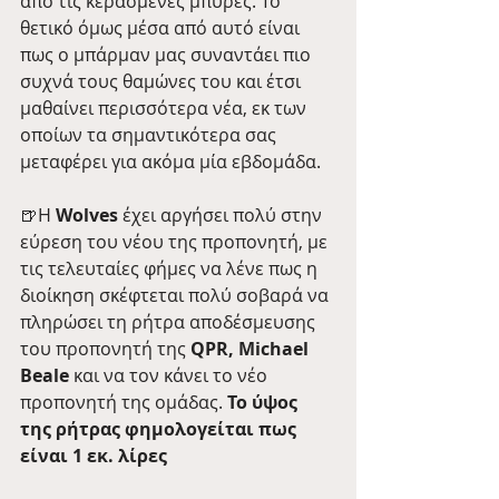
από τις κερασμένες μπύρες. Το 
θετικό όμως μέσα από αυτό είναι 
πως ο μπάρμαν μας συναντάει πιο 
συχνά τους θαμώνες του και έτσι 
μαθαίνει περισσότερα νέα, εκ των 
οποίων τα σημαντικότερα σας 
μεταφέρει για ακόμα μία εβδομάδα.
🍺Η 
Wolves
 έχει αργήσει πολύ στην 
εύρεση του νέου της προπονητή, με 
τις τελευταίες φήμες να λένε πως η 
διοίκηση σκέφτεται πολύ σοβαρά να 
πληρώσει τη ρήτρα αποδέσμευσης 
του προπονητή της 
QPR, Michael 
Beale
 και να τον κάνει το νέο 
προπονητή της ομάδας.
 Το ύψος 
της ρήτρας φημολογείται πως 
είναι 1 εκ. λίρες