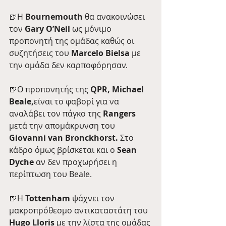
🍺Η 
Bournemouth
 θα ανακοινώσει 
τον
 Gary O’Neil
 ως μόνιμο 
προπονητή της ομάδας καθώς οι 
συζητήσεις του 
Marcelo Bielsa
 με 
την ομάδα δεν καρποφόρησαν. 
🍺O προπονητής της 
QPR, Michael 
Beale,
είναι το φαβορί για να 
αναλάβει τον πάγκο της 
Rangers
μετά την απομάκρυνση του 
Giovanni van Bronckhorst.
 Στο 
κάδρο όμως βρίσκεται και ο 
Sean 
Dyche 
αν δεν προχωρήσει η 
περίπτωση του Beale.
🍺Η 
Tottenham
 ψάχνει τον 
μακροπρόθεσμο αντικαταστάτη του 
Hugo Lloris
 με την λίστα της ομάδας 