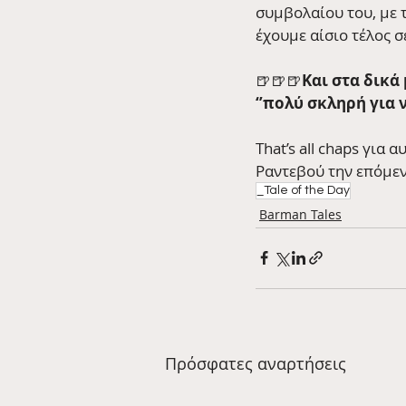
συμβολαίου του, με τ
έχουμε αίσιο τέλος σ
🍺🍺🍺
Και στα δικά
‘’πολύ σκληρή για 
That’s all chaps για 
Ραντεβού την επόμεν
_Tale of the Day
Barman Tales
Πρόσφατες αναρτήσεις