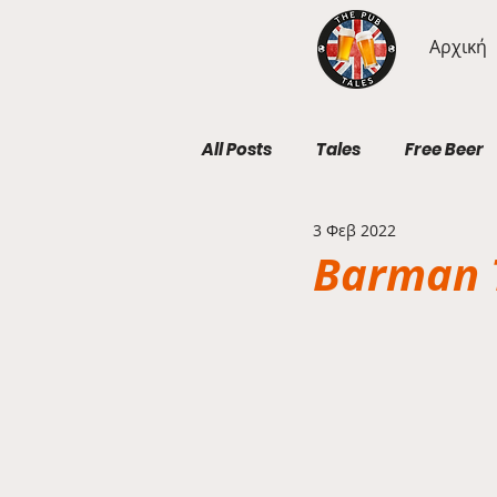
Αρχική
All Posts
Tales
Free Beer
3 Φεβ 2022
Geography Wednesdays
Barman T