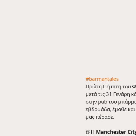
#barmantales
Πρώτη Πέμπτη του Φ
μετά τις 31 Γενάρη κ
στην pub του μπάρμα
εβδομάδα, έμαθε και
μας πέρασε.
🍺H 
Manchester Cit