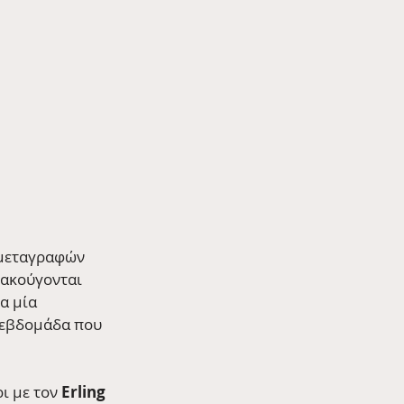
 μεταγραφών 
 ακούγονται 
α μία 
 εβδομάδα που 
ι με τον 
Erling 