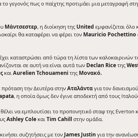
α το γεγονός πως ο παίχτης προτιμάει μια μεταγραφή στη
υ 
Μάντσεστερ
, η διοίκηση της 
United
 εμφανίζεται όλο κ
οκαίρι θα καταφέρει να φέρει τον 
Mauricio Pochettino
έχει καταστρώσει από τώρα τη λίστα των καλοκαιρινών τ
ίζονται σε αυτή να είναι αυτά των 
Declan Rice 
της
 Wes
ς 
και
 Aurelien Tchouameni 
της
 Μονακό.
ε πρόταση την Δευτέρα στην 
Αταλάντα
 για τον δανεισμο
apata
, η οποία όμως δεν έγινε αποδεκτή από τους Ιταλού
 θέλει να εμπλουτίσει το προπονητικό σταφ της Everton 
υς 
Ashley Cole
 και 
Tim Cahill
 στην ομάδα.
εκινήσει συζητήσεις με τον 
James Justin
 για την ανανέωσ