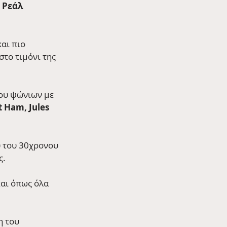
 
Ρεάλ 
αι πιο 
 στο τιμόνι της 
ου ψώνιων με 
t Ham, Jules 
ύ του 30χρονου 
ς.
και όπως όλα 
η του 