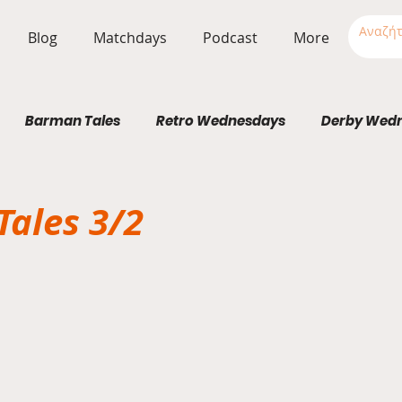
Blog
Matchdays
Podcast
More
Barman Tales
Retro Wednesdays
Derby Wed
Stadium Wednesdays
ales 3/2