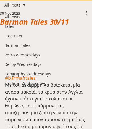
All Posts
30 Νοε 2023
All Posts
Barman Tales 30/11
Tales
Free Beer
Barman Tales
Retro Wednesdays
Derby Wednesdays
Geography Wednesdays
#barmantales
Stadium Wednesdays
Με τον Δεκέμβρη να βρίσκεται μία 
ανάσα μακριά, τα κρύα στην Αγγλία 
έχουν πιάσει για τα καλά και οι 
θαμώνες του μπάρμαν μας 
αποζητούν μια ζέστη γωνιά στην 
παμπ για να απολαύσουν τις μπύρες 
τους. Εκεί ο μπάρμαν αφού τους τις 