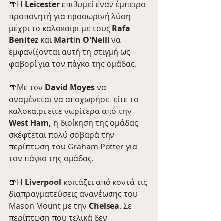
🍺Η 
Leicester
 επιθυμεί έναν έμπειρο 
προπονητή για προσωρινή λύση 
μέχρι το καλοκαίρι με τους
 Rafa 
Benitez 
και 
Martin O'Neill
 να 
εμφανίζονται αυτή τη στιγμή ως 
φαβορί για τον πάγκο της ομάδας.
🍺Με τον 
David Moyes
 να 
αναμένεται να αποχωρήσει είτε το 
καλοκαίρι είτε νωρίτερα από την
West Ham,
 η διοίκηση της ομάδας 
σκέφτεται πολύ σοβαρά την 
περίπτωση του Graham Potter για 
τον πάγκο της ομάδας.
🍺Η 
Liverpool
 κοιτάζει από κοντά τις 
διαπραγματεύσεις ανανέωσης του 
Mason Mount με την 
Chelsea
. Σε 
περίπτωση που τελικά δεν 