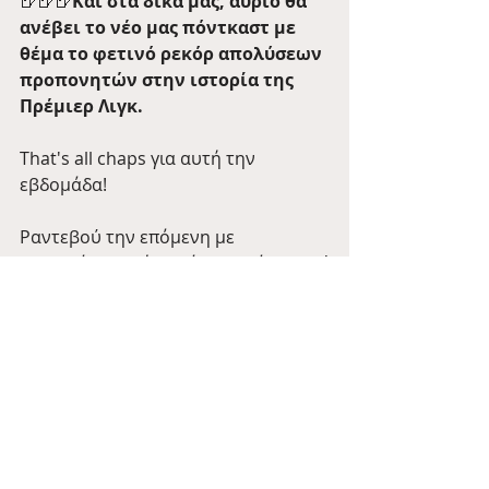
🍺🍺🍺
Και στα δικά μας, αύριο θα 
ανέβει το νέο μας πόντκαστ με 
θέμα το φετινό ρεκόρ απολύσεων 
προπονητών στην ιστορία της 
Πρέμιερ Λιγκ. 
That's all chaps για αυτή την 
εβδομάδα! 
Ραντεβού την επόμενη με 
περισσότερα νέα από το μεγάλο νησί
🍺
Tale of the Day
Barman Tales