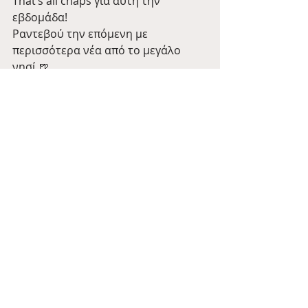
That’s all chaps για αυτή την 
εβδομάδα!
Ραντεβού την επόμενη με 
περισσότερα νέα από το μεγάλο 
νησί 🍺
Barman Tales
Πρόσφατες αναρτήσεις
Εμφάνιση όλων