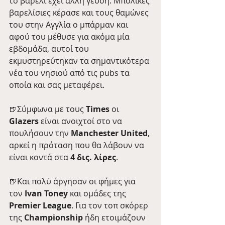
το βαρέλι έχει άλλη γεύση. Μπόλικες 
βαρελίσιες κέρασε και τους θαμώνες 
του στην Αγγλία ο μπάρμαν και 
αφού του μέθυσε για ακόμα μία 
εβδομάδα, αυτοί του 
εκμυστηρεύτηκαν τα σημαντικότερα 
νέα του νησιού από τις pubs τα 
οποία και σας μεταφέρει.
🍺Σύμφωνα με τους 
Times
 οι 
Glazers
 είναι ανοιχτοί στο να 
πουλήσουν την 
Manchester United
, 
αρκεί η πρόταση που θα λάβουν να 
είναι κοντά στα 
4 δις. λίρες
.
🍺Και πολύ άργησαν οι φήμες για 
τον 
Ivan Toney
 και ομάδες της 
Premier League
. Για τον τοπ σκόρερ 
της 
Championship
 ήδη ετοιμάζουν 