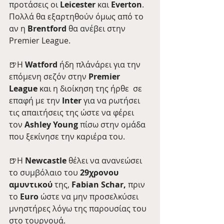
προτάσεις οι 
Leicester
 και 
Everton
. 
Πολλά θα εξαρτηθούν όμως από το 
αν η 
Brentford
 θα ανέβει στην 
Premier League.
🍺Η 
Watford
 ήδη πλάνάρει για την 
επόμενη σεζόν στην
 Premier 
League
 και η διοίκηση της ήρθε  σε 
επαφή με την 
Inter
 για να ρωτήσει 
τις απαιτήσεις της ώστε να φέρει 
τον 
Ashley Young 
πίσω στην ομάδα 
που ξεκίνησε την καριέρα του.
🍺Η 
Newcastle
 θέλει να ανανεώσει 
το συμβόλαιο του 
29χρονου 
αμυντικού
 της, 
Fabian Schar,
 πριν 
το 
Euro
 ώστε να μην προσελκύσει 
μνηστήρες λόγω της παρουσίας του 
στο τουρνουά.