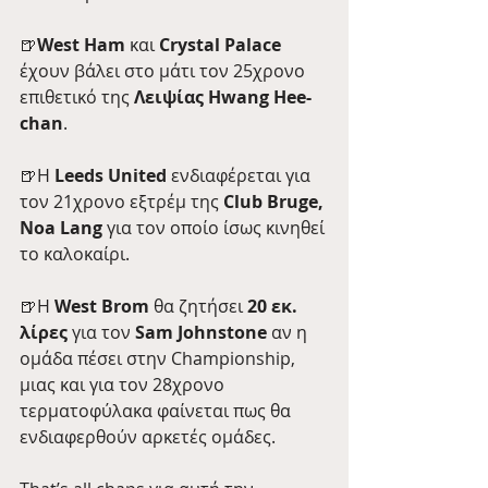
🍺
West Ham 
και 
Crystal Palace 
έχουν βάλει στο μάτι τον 25χρονο 
επιθετικό της 
Λειψίας Hwang Hee-
chan
.
🍺Η 
Leeds United
 ενδιαφέρεται για 
τον 21χρονο εξτρέμ της 
Club Bruge, 
Noa Lang 
για τον οποίο ίσως κινηθεί 
το καλοκαίρι. 
🍺Η 
West Brom
 θα ζητήσει 
20 εκ. 
λίρες
 για τον 
Sam Johnstone
 αν η 
ομάδα πέσει στην Championship, 
μιας και για τον 28χρονο 
τερματοφύλακα φαίνεται πως θα 
ενδιαφερθούν αρκετές ομάδες.