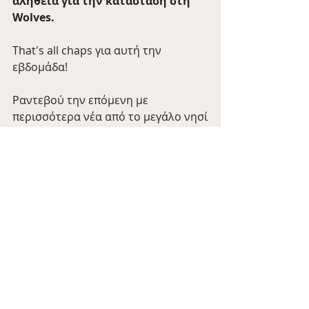
αλήθεια για την κατάσταση στη 
Wolves.
That's all chaps για αυτή την 
εβδομάδα! 
Ραντεβού την επόμενη με 
περισσότερα νέα από το μεγάλο νησί
🍺
Tale of the Day
Barman Tales
Πρόσφατες αναρτήσεις
Εμφάνιση όλων