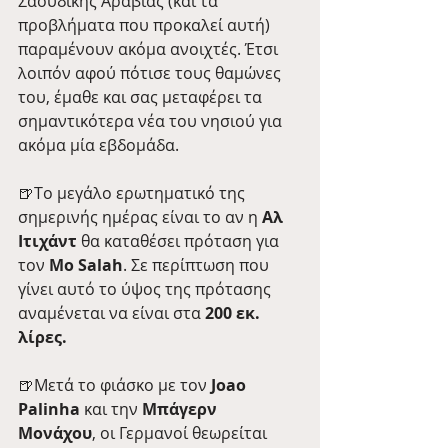
Σαουδικής Αραβίας (και τα 
προβλήματα που προκαλεί αυτή) 
παραμένουν ακόμα ανοιχτές. Έτσι 
λοιπόν αφού πότισε τους θαμώνες 
του, έμαθε και σας μεταφέρει τα 
σημαντικότερα νέα του νησιού για 
ακόμα μία εβδομάδα.
🍺Tο μεγάλο ερωτηματικό της 
σημερινής ημέρας είναι το αν η 
Αλ 
Ιτιχάντ
 θα καταθέσει πρόταση για 
τον 
Mo Salah
. Σε περίπτωση που 
γίνει αυτό το ύψος της πρότασης 
αναμένεται να είναι στα 
200 εκ. 
λίρες.
🍺Μετά το φιάσκο με τον 
Joao 
Palinha
 και την 
Μπάγερν 
Μονάχου
, οι Γερμανοί θεωρείται 