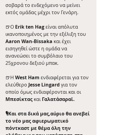
σοβαρά το ενδεχόμενο να μείνει 
εκτός ομάδας μέχρι τον Γενάρη.
🍺Ο 
Erik ten Hag
 είναι απόλυτα 
ικανοποιημένος με την εξέλιξη του 
Aaron Wan-Bissaka
 και έχει 
εισηγηθεί ώστε η ομάδα να 
ανανεώσει το συμβόλαιο του 
25χρονου δεξιού μπακ.
🍺H 
West Ham
 ενδιαφέρεται για τον 
ελεύθερο 
Jesse Lingard
 για τον 
οποίο όμως ενδιαφέρονται και οι 
Μπεσίκτας 
και
 Γαλατάσαραϊ. 
🎙Και στα δικά μας,αύριο θα ανεβεί 
το νέο μας αφιερωματικό 
πόντκαστ με θέμα όλη την 