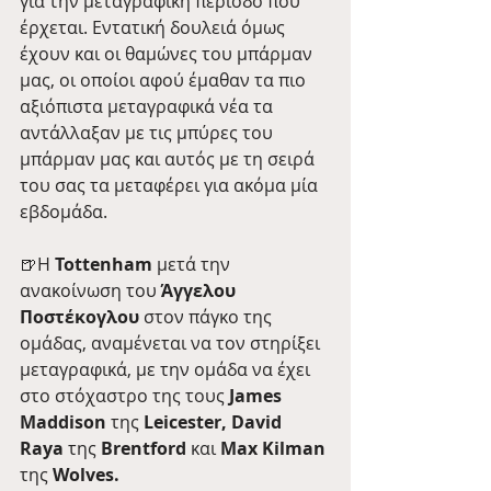
για την μεταγραφική περίοδο που 
έρχεται. Εντατική δουλειά όμως 
έχουν και οι θαμώνες του μπάρμαν 
μας, οι οποίοι αφού έμαθαν τα πιο 
αξιόπιστα μεταγραφικά νέα τα 
αντάλλαξαν με τις μπύρες του 
μπάρμαν μας και αυτός με τη σειρά 
του σας τα μεταφέρει για ακόμα μία 
εβδομάδα. 
🍺Η 
Tottenham
 μετά την 
ανακοίνωση του
 Άγγελου 
Ποστέκογλου
 στον πάγκο της 
ομάδας, αναμένεται να τον στηρίξει 
μεταγραφικά, με την ομάδα να έχει 
στο στόχαστρο της τους 
James 
Maddison 
της
 Leicester, David 
Raya 
της
 Brentford 
και
 Max Kilman 
της
 Wolves. 