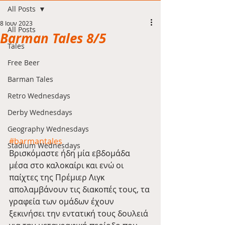
All Posts
8 Ιουν 2023
All Posts
Barman Tales 8/5
Tales
Free Beer
Barman Tales
Retro Wednesdays
Derby Wednesdays
Geography Wednesdays
#barmantales
Stadium Wednesdays
Βρισκόμαστε ήδη μία εβδομάδα 
μέσα στο καλοκαίρι και ενώ οι 
παίχτες της Πρέμιερ Λιγκ 
απολαμβάνουν τις διακοπές τους, τα 
γραφεία των ομάδων έχουν 
ξεκινήσει την εντατική τους δουλειά 