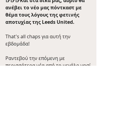
🍺🍺🍺Και στα δικά μας, αύριο θα 
ανέβει το νέο μας πόντκαστ με 
θέμα τους λόγους της φετινής 
αποτυχίας της Leeds United. 
That's all chaps για αυτή την 
εβδομάδα! 
Ραντεβού την επόμενη με 
περισσότερα νέα από το μεγάλο νησί
🍺
Tale of the Day
Barman Tales
Πρόσφατες αναρτήσεις
Εμφάνιση όλων