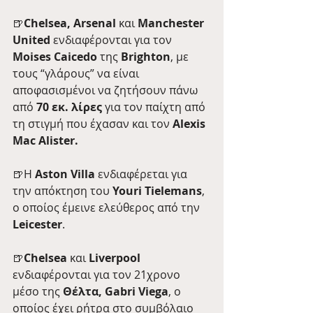
🍺
Chelsea, Arsenal 
και
 Manchester 
United
 ενδιαφέρονται για τον 
Moises Caicedo
 της 
Brighton
, με 
τους “γλάρους” να είναι 
αποφασισμένοι να ζητήσουν πάνω 
από 
70 εκ. λίρες 
για τον παίχτη από 
τη στιγμή που έχασαν και τον 
Alexis 
Mac Alister. 
🍺H 
Aston Villa 
ενδιαφέρεται για 
την απόκτηση του 
Youri Tielemans
, 
ο οποίος έμεινε ελεύθερος από την 
Leicester
.
🍺
Chelsea
 και 
Liverpool
ενδιαφέρονται για τον 21χρονο 
μέσο της 
Θέλτα, Gabri Viega
, ο 
οποίος έχει ρήτρα στο συμβόλαιο 