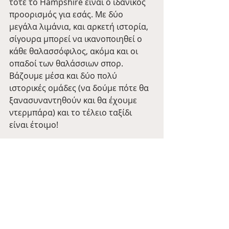
τότε το Hampshire είναι ο ιδανικός 
προορισμός για εσάς. Με δύο 
μεγάλα λιμάνια, και αρκετή ιστορία, 
σίγουρα μπορεί να ικανοποιηθεί ο 
κάθε θαλασσόφιλος, ακόμα και οι 
οπαδοί των θαλάσσιων σπορ. 
Βάζουμε μέσα και δύο πολύ 
ιστορικές ομάδες (να δούμε πότε θα 
ξανασυναντηθούν και θα έχουμε 
ντερμπάρα) και το τέλειο ταξίδι 
είναι έτοιμο!
Επόμενη στάση, η κομητεία 
Herefordshire
Southampton
Portsmouth
Geography Wednesdays