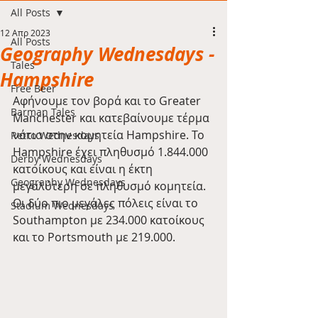
All Posts
12 Απρ 2023
All Posts
Geography Wednesdays -
Tales
Hampshire
Free Beer
Αφήνουμε τον βορά και το Greater 
Barman Tales
Manchester και κατεβαίνουμε τέρμα 
νότια στην κομητεία Hampshire. Το 
Retro Wednesdays
Hampshire έχει πληθυσμό 1.844.000 
Derby Wednesdays
κατοίκους και είναι η έκτη 
Geography Wednesdays
μεγαλύτερη σε πληθυσμό κομητεία. 
Οι δύο πιο μεγάλες πόλεις είναι το 
Stadium Wednesdays
Southampton με 234.000 κατοίκους 
και το Portsmouth με 219.000.