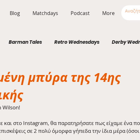
Blog
Matchdays
Podcast
More
Barman Tales
Retro Wednesdays
Derby Wed
Stadium Wednesdays
μένη μπύρα της 14ης
ικής
m Wilson!
ε και στο Instagram, θα παρατηρήσατε πως είχαμε ένα πο
πισκέψεις σε 2 πολύ όμορφα γήπεδα την ίδια μέρα (όσοι 
. 