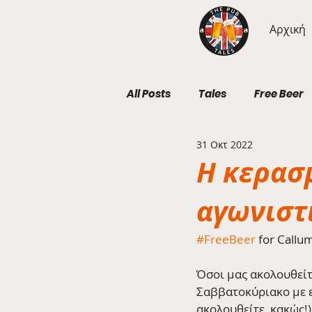
Αρχική
All Posts
Tales
Free Beer
31 Οκτ 2022
Geography Wednesdays
Η κερασ
αγωνιστ
#FreeBeer
 for Callu
Όσοι μας ακολουθείτ
Σαββατοκύριακο με ε
ακολουθείτε, κακώς!)