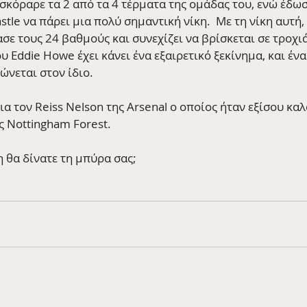
σκόραρε τα 2 από τα 4 τέρματα της ομάδας του, ενώ έδωσε
le να πάρει μια πολύ σημαντική νίκη.  Με τη νίκη αυτή,
σε τους 24 βαθμούς και συνεχίζει να βρίσκεται σε τροχι
υ Eddie Howe έχει κάνει ένα εξαιρετικό ξεκίνημα, και έν
ώνεται στον ίδιο.  
α τον Reiss Nelson της Arsenal ο οποίος ήταν εξίσου καλ
 Nottingham Forest.  
η θα δίνατε τη μπύρα σας;