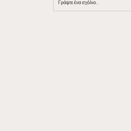
Γράψτε ένα σχόλιο...
Η κερασμένη μπύρα της
38ης αγωνιστικής