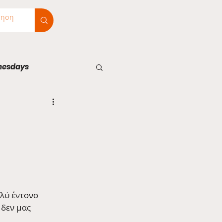
nesdays
λύ έντονο 
δεν μας 