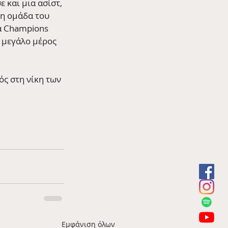
 και μια ασίστ, 
 η ομάδα του 
ά Champions 
α μεγάλο μέρος 
ός στη νίκη των 
Εμφάνιση όλων