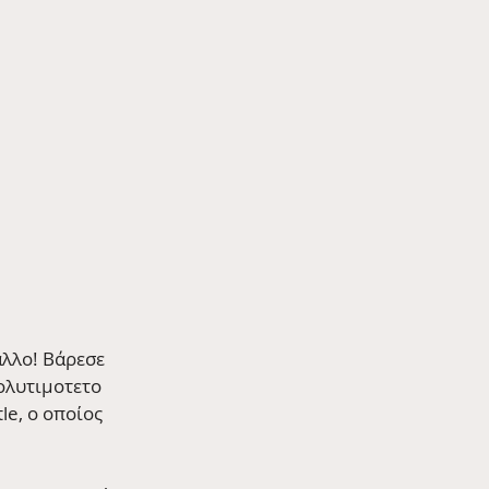
άλλο! Βάρεσε 
ολυτιμοτετο 
le, ο οποίος 