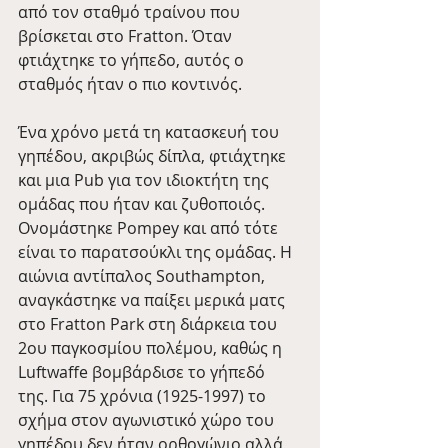
από τον σταθμό τραίνου που 
βρίσκεται στο Fratton. Όταν 
φτιάχτηκε το γήπεδο, αυτός ο 
σταθμός ήταν ο πιο κοντινός.
Ένα χρόνο μετά τη κατασκευή του 
γηπέδου, ακριβώς δίπλα, φτιάχτηκε 
και μια Pub για τον ιδιοκτήτη της 
ομάδας που ήταν και ζυθοποιός. 
Ονομάστηκε Pompey και από τότε 
είναι το παρατσούκλι της ομάδας. Η 
αιώνια αντίπαλος Southampton, 
αναγκάστηκε να παίξει μερικά ματς 
στο Fratton Park στη διάρκεια του 
2ου παγκοσμίου πολέμου, καθώς η 
Luftwaffe βομβάρδισε το γήπεδό 
της. Για 75 χρόνια (1925-1997) το 
σχήμα στον αγωνιστικό χώρο του 
γηπέδου δεν ήταν ορθογώνιο αλλά 