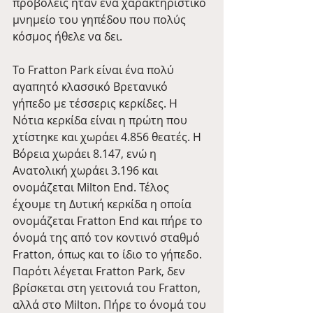
προβολείς ήταν ένα χαρακτηριστικό 
μνημείο του γηπέδου που πολύς 
κόσμος ήθελε να δει.
Το Fratton Park είναι ένα πολύ 
αγαπητό κλασσικό Βρετανικό 
γήπεδο με τέσσερις κερκίδες. Η 
Νότια κερκίδα είναι η πρώτη που 
χτίστηκε και χωράει 4.856 θεατές. Η 
Βόρεια χωράει 8.147, ενώ η 
Ανατολική χωράει 3.196 και 
ονομάζεται Milton End. Τέλος 
έχουμε τη Δυτική κερκίδα η οποία 
ονομάζεται Fratton End και πήρε το 
όνομά της από τον κοντινό σταθμό 
Fratton, όπως και το ίδιο το γήπεδο. 
Παρότι λέγεται Fratton Park, δεν 
βρίσκεται στη γειτονιά του Fratton, 
αλλά στο Milton. Πήρε το όνομά του 