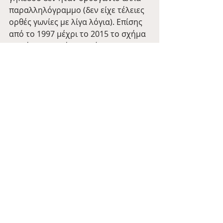
παραλληλόγραμμο (δεν είχε τέλειες 
ορθές γωνίες με λίγα λόγια). Επίσης 
από το 1997 μέχρι το 2015 το σχήμα 
του ήταν τραπέζιο! Από το 2015 
είναι κανονικό ορθογώνιο.
Αυτή ήταν η ιστορία του Fratton 
Park. Στο επόμενο επεισόδιο θα 
μιλήσουμε για το Gander Green 
Lane της Sutton United!
Tale of the Day
Portsmouth
Stadium Wednesdays
Πρόσφατες αναρτήσεις
Εμφάνιση όλων