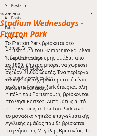
All Posts
19 Δεκ 2024
All Posts
Stadium Wednesdays -
Tales
Fratton Park
Free Beer
Το Fratton Park βρίσκεται στο 
Barman Tales
Portsmouth του Hampshire και είναι 
η έδρα της ομώνυμης ομάδας από 
Retro Wednesdays
το 1899. Σήμερα μπορεί να χωρέσει 
Derby Wednesdays
σχεδόν 21.000 θεατές. Ένα περίεργο 
Geography Wednesdays
τοπογραφικό χαρακτηριστικό είναι 
το ότι το Fratton Park όπως και όλη 
Stadium Wednesdays
η πόλη του Portsmouth, βρίσκονται 
στο νησί Portsea. Αυτομάτως αυτό 
σημαίνει πως το Fratton Park είναι 
το μοναδικό γήπεδο επαγγελματικής 
Αγγλικής ομάδας που δε βρίσκεται 
στη νήσο της Μεγάλης Βρετανίας. Το 