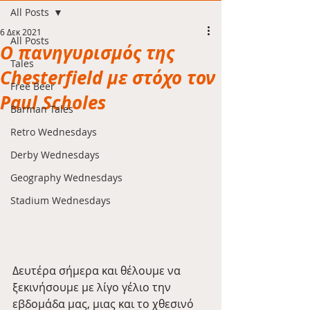
All Posts
6 Δεκ 2021
All Posts
Ο πανηγυρισμός της
Tales
Chesterfield με στόχο τον
Free Beer
Paul Scholes
Barman Tales
Retro Wednesdays
Derby Wednesdays
Geography Wednesdays
Stadium Wednesdays
Δευτέρα σήμερα και θέλουμε να 
ξεκινήσουμε με λίγο γέλιο την 
εβδομάδα μας, μιας και το χθεσινό 