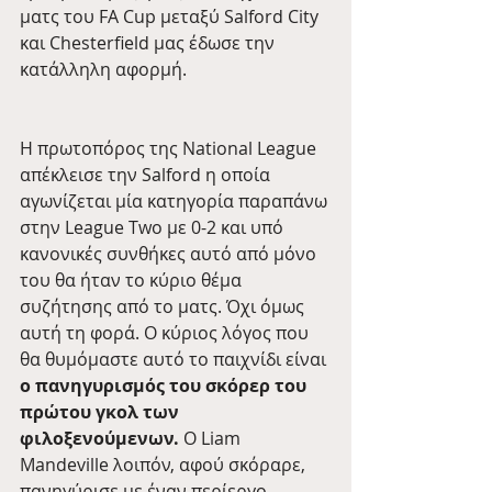
ματς του FA Cup μεταξύ Salford City 
και Chesterfield μας έδωσε την 
κατάλληλη αφορμή. 
H πρωτοπόρος της National League 
απέκλεισε την Salford η οποία 
αγωνίζεται μία κατηγορία παραπάνω 
στην League Two με 0-2 και υπό 
κανονικές συνθήκες αυτό από μόνο 
του θα ήταν το κύριο θέμα 
συζήτησης από το ματς. Όχι όμως 
αυτή τη φορά. Ο κύριος λόγος που 
θα θυμόμαστε αυτό το παιχνίδι είναι 
ο πανηγυρισμός του σκόρερ του 
πρώτου γκολ των 
φιλοξενούμενων. 
Ο Liam 
Mandeville λοιπόν, αφού σκόραρε, 
πανηγύρισε με έναν περίεργο 