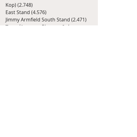
Kop) (2.748)
East Stand (4.576)
Jimmy Armfield South Stand (2.471)
Τα υπόλοιπα καθίσματα βρίσκονται 
στα γωνιακά σημεία του γηπέδου.
Αυτή ήταν η ιστορία του Bloomfield 
Road. Συνεχίζουμε το ταξίδι μας την 
ερχόμενη εβδομάδα με το Blundell 
Park της Grmisby Town!
Tale of the Day
Blackpool
Stadium Wednesdays
Πρόσφατες αναρτήσεις
Εμφάνιση όλων