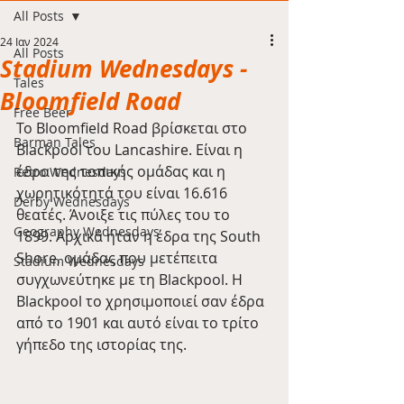
All Posts
24 Ιαν 2024
All Posts
Stadium Wednesdays -
Tales
Bloomfield Road
Free Beer
Το Bloomfield Road βρίσκεται στο 
Barman Tales
Blackpool του Lancashire. Είναι η 
έδρα της τοπικής ομάδας και η 
Retro Wednesdays
χωρητικότητά του είναι 16.616 
Derby Wednesdays
θεατές. Άνοιξε τις πύλες του το 
Geography Wednesdays
1899. Αρχικά ήταν η έδρα της South 
Shore, ομάδας που μετέπειτα 
Stadium Wednesdays
συγχωνεύτηκε με τη Blackpool. Η 
Blackpool το χρησιμοποιεί σαν έδρα 
από το 1901 και αυτό είναι το τρίτο 
γήπεδο της ιστορίας της.