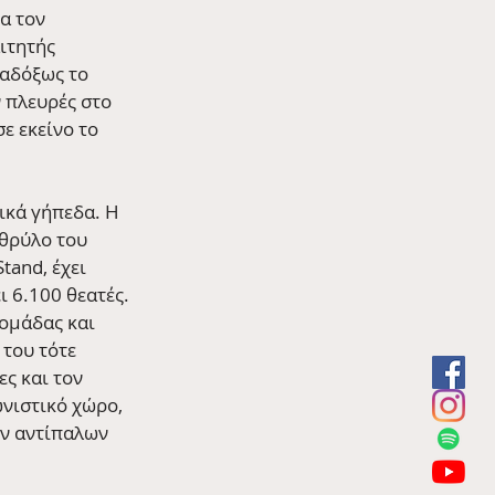
α τον 
ιτητής 
αδόξως το 
 πλευρές στο 
ε εκείνο το 
ικά γήπεδα. Η 
 θρύλο του 
tand, έχει 
ι 6.100 θεατές. 
ομάδας και 
του τότε 
ς και τον 
ωνιστικό χώρο, 
ων αντίπαλων 