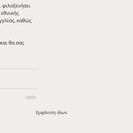
 φιλοξενήσει 
 εθνικής 
γγλίας, καθώς 
και θα σας 
Εμφάνιση όλων