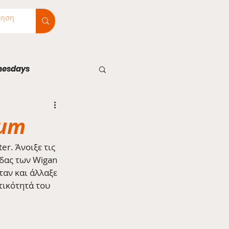
nesdays
ium
r. Άνοιξε τις 
άδας των Wigan 
ταν και άλλαξε 
ικότητά του 