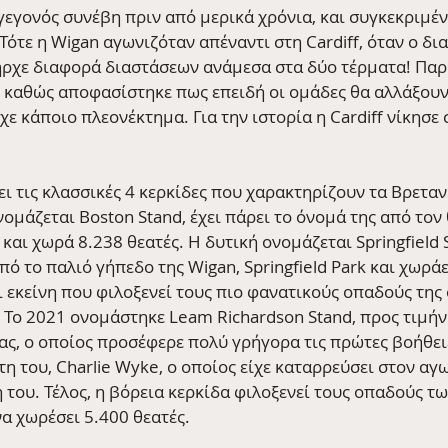
γεγονός συνέβη πριν από μερικά χρόνια, και συγκεκριμέν
ότε η Wigan αγωνιζόταν απέναντι στη Cardiff, όταν ο δια
ρχε διαφορά διαστάσεων ανάμεσα στα δύο τέρματα! Παρ
η καθώς αποφασίστηκε πως επειδή οι ομάδες θα αλλάξουν
ε κάποιο πλεονέκτημα. Για την ιστορία η Cardiff νίκησε σ
ι τις κλασσικές 4 κερκίδες που χαρακτηρίζουν τα Βρεταν
ομάζεται Boston Stand, έχει πάρει το όνομά της από τον
 και χωρά 8.238 θεατές. Η δυτική ονομάζεται Springfield S
πό το παλιό γήπεδο της Wigan, Springfield Park και χωράε
ι εκείνη που φιλοξενεί τους πιο φανατικούς οπαδούς της 
 Το 2021 ονομάστηκε Leam Richardson Stand, προς τιμήν 
ς, ο οποίος προσέφερε πολύ γρήγορα τις πρώτες βοήθειε
η του, Charlie Wyke, ο οποίος είχε καταρρεύσει στον αγ
 του. Τέλος, η βόρεια κερκίδα φιλοξενεί τους οπαδούς τ
α χωρέσει 5.400 θεατές.