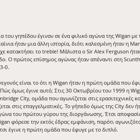
ια του γηπέδου έγιναν σε ένα φιλικό αγώνα της Wigan με
ίνια ήταν μια άλλη ιστορία, διότι καλεσμένη ήταν η Man
χε κατακτήσει το treble! Μάλιστα ο Sir Alex Ferguson ήτ
εδο. Ο πρώτος επίσημος αγώνας ήταν απέναντι στη Scunth
3-0.
εγονός είναι το ότι η Wigan ήταν η πρώτη ομάδα που έφυ
 Πώς όμως έγινε αυτό; Στις 30 Οκτωβρίου του 1999 η Wig
bridge City, ομάδα που αγωνίζεται στις ερασιτεχνικές κα
εται στις επαγγελματικές. Το γήπεδο όμως της City δεν ή
αγώνα του πρώτου γύρου της διοργάνωσης. Έτσι αποφασί
Wigan φόρεσε την εκτός έδρας εμφάνιση, παρότι αγωνιζότ
 έτσι έγινε η πρώτη ομάδα που έφυγε με το διπλό.