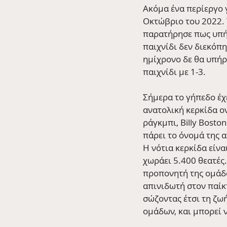
Ακόμα ένα περίεργο 
Οκτώβριο του 2022. Τ
παρατήρησε πως υπή
παιχνίδι δεν διεκόπ
ημίχρονο δε θα υπήρχ
παιχνίδι με 1-3.
Σήμερα το γήπεδο έχε
ανατολική κερκίδα ον
ράγκμπι, Billy Boston
πάρει το όνομά της α
Η νότια κερκίδα είνα
χωράει 5.400 θεατές.
προπονητή της ομάδα
απινιδωτή στον παίκτ
σώζοντας έτσι τη ζωή
ομάδων, και μπορεί ν