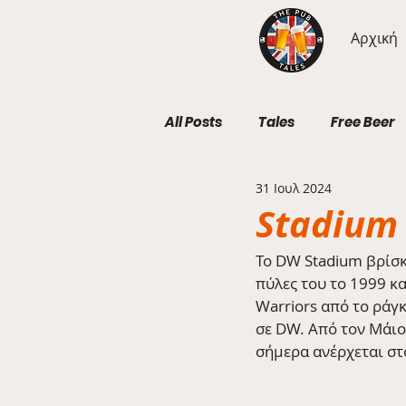
Αρχική
All Posts
Tales
Free Beer
31 Ιουλ 2024
Geography Wednesdays
Stadium
Το DW Stadium βρίσκε
πύλες του το 1999 κα
Warriors από το ράγκ
σε DW. Από τον Μάιο
σήμερα ανέρχεται στ