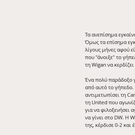
Τα ανεπίσημα εγκαίν
Όμως τα επίσημα εγκα
λίγους μήνες αφού εί
που "άνοιξε" το γήπ
τη Wigan να κερδίζει 
Ένα πολύ παράδοξο γ
από αυτό το γήπεδο.
αντιμετωπίσει τη Cam
τη United που αγωνίζ
για να φιλοξενήσει 
να γίνει στο DW. Η 
της, κέρδισε 0-2 και