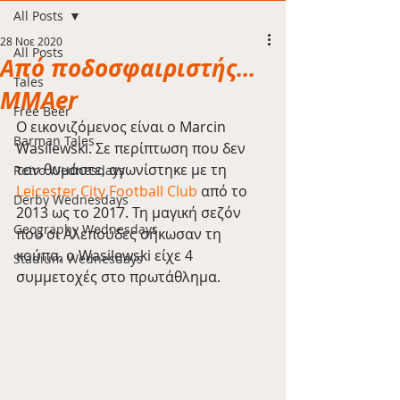
All Posts
28 Νοε 2020
All Posts
Από ποδοσφαιριστής...
Tales
MMAer
Free Beer
Ο εικονιζόμενος είναι ο Marcin 
Barman Tales
Wasilewski. Σε περίπτωση που δεν 
τον θυμάστε, αγωνίστηκε με τη 
Retro Wednesdays
Leicester City Football Club
 από το 
Derby Wednesdays
2013 ως το 2017. Τη μαγική σεζόν 
Geography Wednesdays
που οι Αλεπούδες σήκωσαν τη 
κούπα, ο Wasilewski είχε 4 
Stadium Wednesdays
συμμετοχές στο πρωτάθλημα.