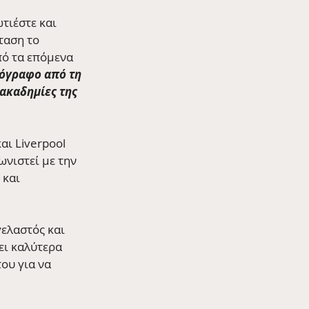
τιέστε και 
ταση το 
πό τα επόμενα 
τόγραφο από τη 
ακαδημίες της 
αι Liverpool 
ωνιστεί με την 
και 
ελαστός και 
ει καλύτερα 
ου για να 