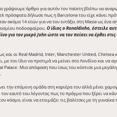
να γράψουμε άρθρο για αυτόν τον παίκτη βλέπω να αναρω
ock πρόσφατα δήλωσε πως η Barcelona του είχε κάνει πρό
αν ακόμα 14 ετών για να τον εντάξει στη Masia ως ένα α
κοσμίου ποδοσφαίρου. 
Ο ίδιος ο Ronaldinho, έστειλε αυ
ο για τον μικρό John ώστε να τον πείσει να έρθει στις 
 και οι Real Madrid, Inter, Manchester United, Chelsea κ
ι, με τον ίδιο να προτιμά να μείνει στο Λονδίνο και να αγ
l Palace. Μια απόφαση που ίσως του κόστισε μια μεγάλη 
.
νει την επόμενη ομάδα στη καριέρα του αλλά μένει χαμογ
 τον εαυτό του λέγοντας πως το πράγμα που ξέρει να κάν
ν κόσμο, είναι να ετοιμάζει τις βαλίτσες με τη γυναίκα τ