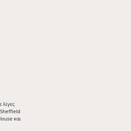
 λίγες 
heffield 
louse και 