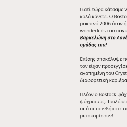
Γιατί τώρα κάτσαμε 
καλά κάνετε. Ο Bost
μακρινό 2006 όταν ήτ
wonderkids του παγ
Βαρκελώνη στο Λονδίν
ομάδας του!
Επίσης αποκάλυψε πως
τον είχαν προσεγγίσε
αγαπημένη του Crysta
διαφορετική καριέρα
Πλέον ο Bostock ψάχ
ψύχραιμος. Τρολάρει
από οποιονδήποτε στο
μετακομίσουν! 