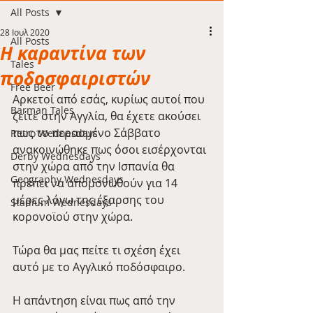
All Posts
28 Ιουλ 2020
All Posts
Η καραντίνα των
Tales
ποδοσφαιριστών
Free Beer
Αρκετοί από εσάς, κυρίως αυτοί που 
Barman Tales
ζείτε στην Αγγλία, θα έχετε ακούσει 
πως το περασμένο Σάββατο 
Retro Wednesdays
ανακοινώθηκε πως όσοι εισέρχονται 
Derby Wednesdays
στην χώρα από την Ισπανία θα 
Geography Wednesdays
πρέπει να απομονωθούν για 14 
μέρες λόγω της έξαρσης του 
Stadium Wednesdays
κορονοϊού στην χώρα.
Τώρα θα μας πείτε τι σχέση έχει 
αυτό με το Αγγλικό ποδόσφαιρο. 
Η απάντηση είναι πως από την 