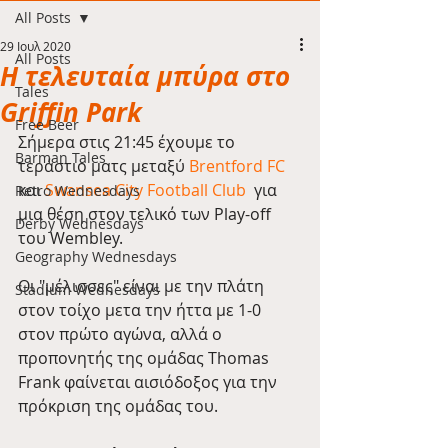
All Posts
29 Ιουλ 2020
All Posts
Η τελευταία μπύρα στο
Tales
Griffin Park
Free Beer
Σήμερα στις 21:45 έχουμε το 
Barman Tales
τεράστιο ματς μεταξύ 
Brentford FC
και 
Swansea City Football Club
  για 
Retro Wednesdays
μια θέση στον τελικό των Play-off 
Derby Wednesdays
του Wembley.
Geography Wednesdays
Οι "μέλισσες" είναι με την πλάτη 
Stadium Wednesdays
στον τοίχο μετα την ήττα με 1-0 
στον πρώτο αγώνα, αλλά ο 
προπονητής της ομάδας Thomas 
Frank φαίνεται αισιόδοξος για την 
πρόκριση της ομάδας του.