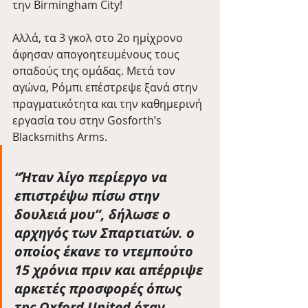
την Birmingham City!
Αλλά, τα 3 γκολ στο 2ο ημίχρονο 
άφησαν απογοητευμένους τους 
οπαδούς της ομάδας. Μετά τον 
αγώνα, Ρόμπι επέστρεψε ξανά στην 
πραγματικότητα και την καθημερινή 
εργασία του στην Gosforth’s 
Blacksmiths Arms.
“Ήταν λίγο περίεργο να 
επιστρέψω πίσω στην 
δουλειά μου”, δήλωσε ο 
αρχηγός των Σπαρτιατών. ο 
οποίος έκανε το ντεμπούτο 
15 χρόνια πριν και απέρριψε 
αρκετές προσφορές όπως 
της Oxford United όταν 