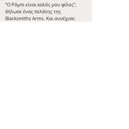
“Ο Ρόμπι είναι καλός μου φίλος”, 
δήλωσε ένας πελάτης της 
Blacksmiths Arms. Και συνέχισε: 
“Ξέρω ότι πήγαν περίπου 15 άτομα 
από την παμπ για να τον δουν να 
αγωνίζεται και έκαναν πολύ καλά, 
μετά των αγώνα είναι κάτι σαν 
πόλος έλξης για την παμπ.”
Μία αγνή ιστορία που ξεχειλίζει 
Αγγλία και αν σας άρεσε αυτή και 
θέλετε να μάθετε και άλλες 
παρόμοιες από τους ‘’Έλληνες’’ Blyth 
Spartans ρίξτε μία ματιά στην 
επίσημη σελίδα στην Ελλάδα της 
ομάδας την «Blyth Spartans Greek 
Community» εδώ στο Facebook
Non-League Football
Blyth Spartans
Tales