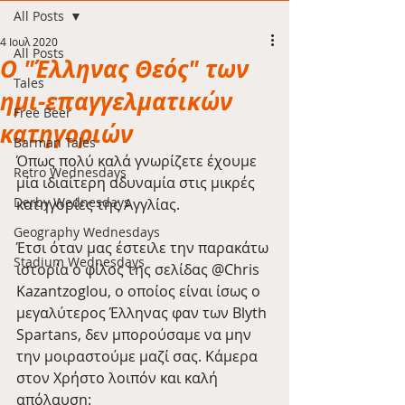
All Posts
4 Ιουλ 2020
All Posts
Ο "Έλληνας Θεός" των
Tales
ημι-επαγγελματικών
Free Beer
κατηγοριών
Barman Tales
Όπως πολύ καλά γνωρίζετε έχουμε 
Retro Wednesdays
μία ιδιαίτερη αδυναμία στις μικρές 
Derby Wednesdays
κατηγορίες της Αγγλίας.
Geography Wednesdays
Έτσι όταν μας έστειλε την παρακάτω 
Stadium Wednesdays
ιστορία ο φίλος της σελίδας @Chris 
Kazantzoglou, ο οποίος είναι ίσως ο 
μεγαλύτερος Έλληνας φαν των Blyth 
Spartans, δεν μπορούσαμε να μην 
την μοιραστούμε μαζί σας. Κάμερα 
στον Χρήστο λοιπόν και καλή 
απόλαυση: