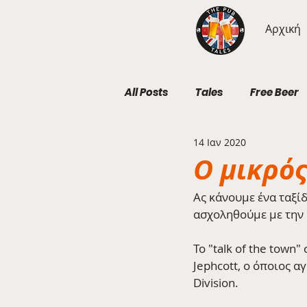
Αρχική
All Posts
Tales
Free Beer
14 Ιαν 2020
Geography Wednesdays
Ο μικρός
Ας κάνουμε ένα ταξί
ασχοληθούμε με την 
Το "talk of the town
Jephcott, ο όποιος α
Division. 