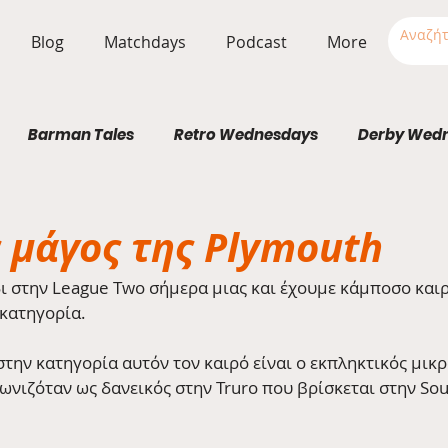
Blog
Matchdays
Podcast
More
Barman Tales
Retro Wednesdays
Derby Wed
Stadium Wednesdays
 μάγος της Plymouth
δι στην League Two σήμερα μιας και έχουμε κάμποσο καιρ
κατηγορία.
" στην κατηγορία αυτόν τον καιρό είναι ο εκπληκτικός μικρ
γωνιζόταν ως δανεικός στην Truro που βρίσκεται στην So