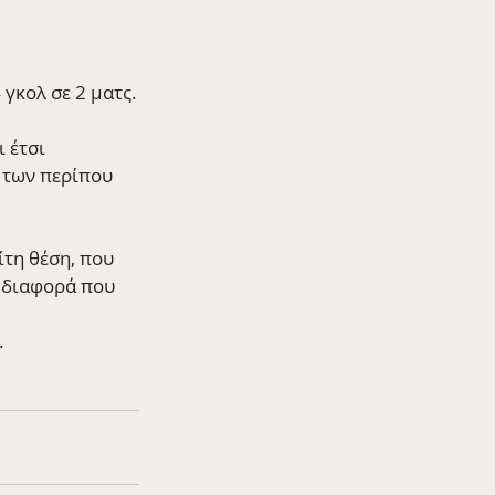
 γκολ σε 2 ματς.
 έτσι 
 των περίπου 
ίτη θέση, που 
ς διαφορά που 
.