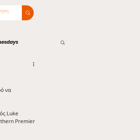
nesdays
ό να 
ός Luke 
uthern Premier 