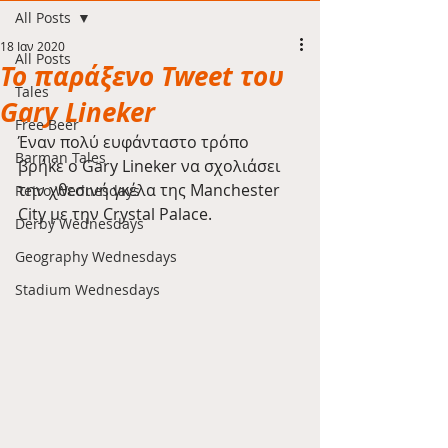
All Posts
18 Ιαν 2020
All Posts
Το παράξενο Tweet του
Tales
Gary Lineker
Free Beer
Έναν πολύ ευφάνταστο τρόπο 
Barman Tales
βρήκε ο Gary Lineker να σχολιάσει 
την χθεσινή γκέλα της Manchester 
Retro Wednesdays
City με την Crystal Palace.
Derby Wednesdays
Geography Wednesdays
Stadium Wednesdays