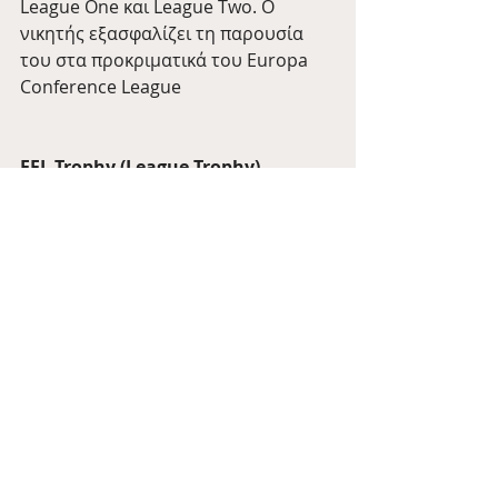
League One και League Two. Ο 
νικητής εξασφαλίζει τη παρουσία 
του στα προκριματικά του Europa 
Conference League
EFL Trophy (League Trophy)
Συμμετέχουν οι ομάδες της League 
One και τις League Two καθώς και 16 
ομάδες U-21 από την Premier 
League και την Championship
FA Trophy
Συμμετέχουν οι ομάδες από τα 
επίπεδα 5-8 της Αγγλικής Πυραμίδας
FA Vase