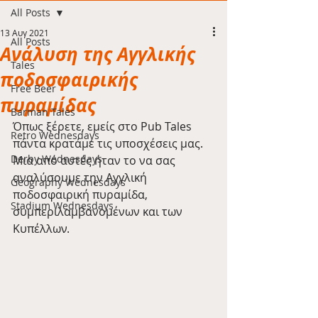
All Posts
13 Αυγ 2021
All Posts
Ανάλυση της Αγγλικής
Tales
ποδοσφαιρικής
Free Beer
πυραμίδας
Barman Tales
Όπως ξέρετε, εμείς στο Pub Tales 
Retro Wednesdays
πάντα κρατάμε τις υποσχέσεις μας. 
Derby Wednesdays
Μια από αυτές ήταν το να σας 
αναλύσουμε την Αγγλική 
Geography Wednesdays
ποδοσφαιρική πυραμίδα, 
Stadium Wednesdays
συμπεριλαμβανομένων και των 
Κυπέλλων.