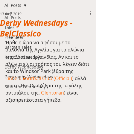
All Posts
13 Φεβ 2019
All Posts
Derby Wednesdays -
Tales
BelClassico
Free Beer
Ήρθε η ώρα να αφήσουμε τα 
Barman Tales
σαλόνια της Αγγλίας για τα αλώνια 
της Βόρειας Ιρλανδίας. Αν και το 
Retro Wednesdays
αλώνια είναι τρόπος του λέγειν διότι 
Derby Wednesdays
και το Windsor Park (έδρα της 
Geography Wednesdays
Linfield Football Club (Official)
) αλλά 
και το The Oval (έδρα της μεγάλης 
Stadium Wednesdays
αντιπάλου της, 
Glentoran
) είναι 
αξιοπρεπέστατα γήπεδα.