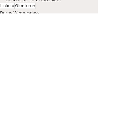
Linfield
Glentoran
Derby Wednesdays
Πρόσφατες αναρτήσεις
Εμφάνιση όλων