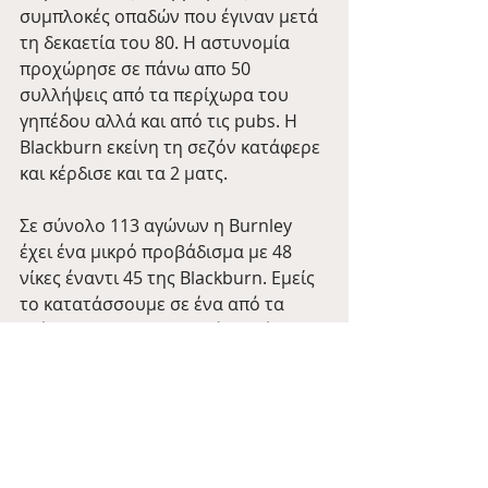
συμπλοκές οπαδών που έγιναν μετά 
τη δεκαετία του 80. Η αστυνομία 
προχώρησε σε πάνω απο 50 
συλλήψεις από τα περίχωρα του 
γηπέδου αλλά και από τις pubs. H 
Blackburn εκείνη τη σεζόν κατάφερε 
και κέρδισε και τα 2 ματς.
Σε σύνολο 113 αγώνων η Burnley 
έχει ένα μικρό προβάδισμα με 48 
νίκες έναντι 45 της Blackburn. Εμείς 
το κατατάσσουμε σε ένα από τα 
ντέρμπι που πραγματικά θα θέλαμε 
να δούμε από κοντά με μια μπύρα 
στο χέρι
Blackburn Rovers
Burnley
Derby Wednesdays