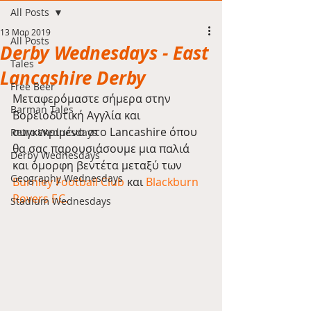
All Posts
13 Μαρ 2019
All Posts
Derby Wednesdays - East
Tales
Lancashire Derby
Free Beer
Μεταφερόμαστε σήμερα στην 
Barman Tales
Βορειοδυτική Αγγλία και 
συγκεκριμένα στο Lancashire όπου 
Retro Wednesdays
θα σας παρουσιάσουμε μια παλιά 
Derby Wednesdays
και όμορφη βεντέτα μεταξύ των 
Geography Wednesdays
Burnley Football Club
 και 
Blackburn 
Rovers F.C.
Stadium Wednesdays