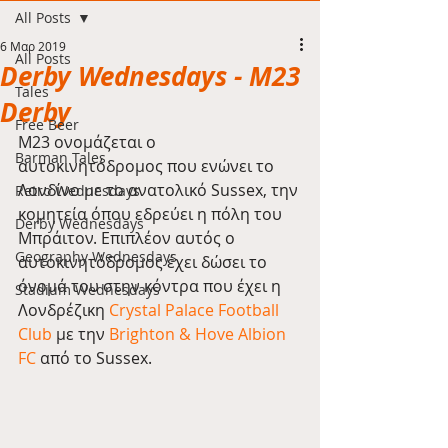
All Posts
6 Μαρ 2019
All Posts
Derby Wednesdays - M23
Tales
Derby
Free Beer
M23 ονομάζεται ο 
Barman Tales
αυτοκινητόδρομος που ενώνει το 
Λονδίνο με το ανατολικό Sussex, την 
Retro Wednesdays
κομητεία όπου εδρεύει η πόλη του 
Derby Wednesdays
Μπράιτον. Επιπλέον αυτός ο 
Geography Wednesdays
αυτοκινητόδρομος έχει δώσει το 
όνομά του στην κόντρα που έχει η 
Stadium Wednesdays
Λονδρέζικη 
Crystal Palace Football 
Club
 με την 
Brighton & Hove Albion 
FC
 από το Sussex.