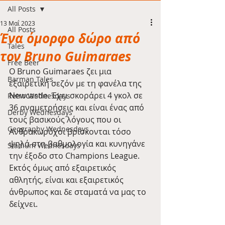
All Posts
13 Μαΐ 2023
All Posts
Ένα όμορφο δώρο από
Tales
τον Bruno Guimaraes
Free Beer
Ο Bruno Guimaraes ζει μια 
Barman Tales
εξαιρετική σεζόν με τη φανέλα της 
Newcastle. Έχει σκοράρει 4 γκολ σε 
Retro Wednesdays
36 αναμετρήσεις και είναι ένας από 
Derby Wednesdays
τους βασικούς λόγους που οι 
Geography Wednesdays
Ανθρακωρύχοι βρίσκονται τόσο 
ψηλά στη βαθμολογία και κυνηγάνε 
Stadium Wednesdays
την έξοδο στο Champions League. 
Εκτός όμως από εξαιρετικός 
αθλητής, είναι και εξαιρετικός 
άνθρωπος και δε σταματά να μας το 
δείχνει.