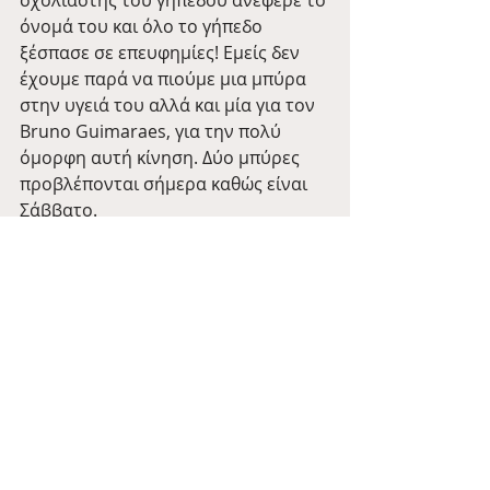
σχολιαστής του γηπέδου ανέφερε το 
όνομά του και όλο το γήπεδο 
ξέσπασε σε επευφημίες! Εμείς δεν 
έχουμε παρά να πιούμε μια μπύρα 
στην υγειά του αλλά και μία για τον 
Bruno Guimaraes, για την πολύ 
όμορφη αυτή κίνηση. Δύο μπύρες 
προβλέπονται σήμερα καθώς είναι 
Σάββατο.
Tale of the Day
Community
Newcastle United
Bruno Guimaraes
Tales
Πρόσφατες αναρτήσεις
Εμφάνιση όλων