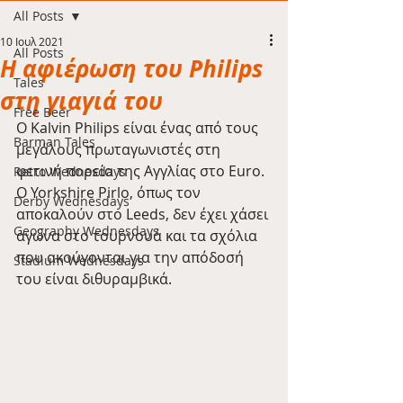
All Posts
10 Ιουλ 2021
All Posts
Η αφιέρωση του Philips
Tales
στη γιαγιά του
Free Beer
O Kalvin Philips είναι ένας από τους 
Barman Tales
μεγάλους πρωταγωνιστές στη 
φετινή πορεία της Αγγλίας στο Euro. 
Retro Wednesdays
O Yorkshire Pirlo, όπως τον 
Derby Wednesdays
αποκαλούν στο Leeds, δεν έχει χάσει 
Geography Wednesdays
αγώνα στο τουρνουά και τα σχόλια 
που ακούγονται για την απόδοσή 
Stadium Wednesdays
του είναι διθυραμβικά.