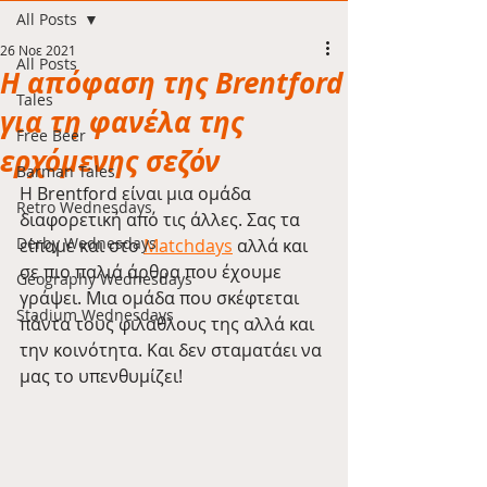
All Posts
26 Νοε 2021
All Posts
Η απόφαση της Brentford
Tales
για τη φανέλα της
Free Beer
ερχόμενης σεζόν
Barman Tales
Η Brentford είναι μια ομάδα 
Retro Wednesdays
διαφορετική από τις άλλες. Σας τα 
Derby Wednesdays
είπαμε και στο 
Matchdays
 αλλά και 
σε πιο παλιά άρθρα που έχουμε 
Geography Wednesdays
γράψει. Μια ομάδα που σκέφτεται 
Stadium Wednesdays
πάντα τους φιλάθλους της αλλά και 
την κοινότητα. Και δεν σταματάει να 
μας το υπενθυμίζει!