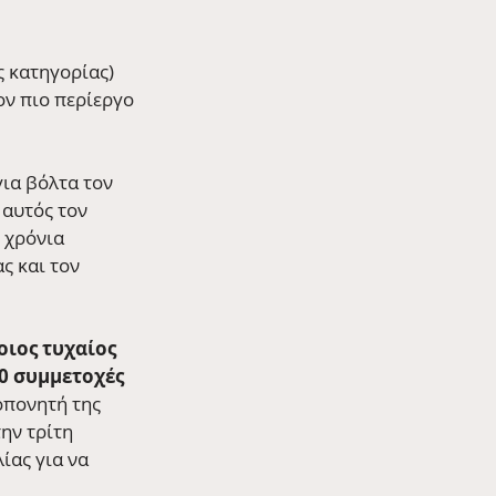
ς κατηγορίας) 
ον πιο περίεργο 
ια βόλτα τον 
 αυτός τον 
 χρόνια 
ς και τον 
οιος τυχαίος 
0 συμμετοχές 
οπονητή της 
ην τρίτη 
ίας για να 