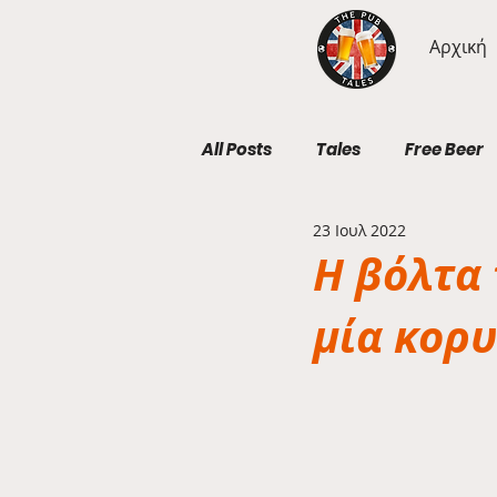
Αρχική
All Posts
Tales
Free Beer
23 Ιουλ 2022
Geography Wednesdays
Η βόλτα
μία κορ