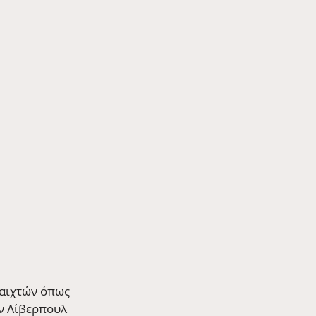
παιχτών όπως 
ν Λίβερπουλ 