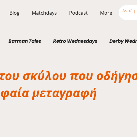
Blog
Matchdays
Podcast
More
Barman Tales
Retro Wednesdays
Derby Wed
Stadium Wednesdays
 του σκύλου που οδήγησ
υφαία μεταγραφή