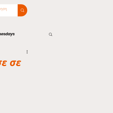
nesdays
ε σε