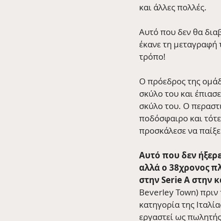
και άλλες πολλές.
Αυτό που δεν θα διαβ
έκανε τη μεταγραφή τ
τρόπο!  
Ο πρόεδρος της ομάδα
σκύλο του και έπιασε
σκύλο του. Ο περαστ
ποδόσφαιρο και τότε 
προσκάλεσε να παίξει
Αυτό που δεν ήξερε
αλλά ο 38χρονος πλ
στην Serie A στην 
Beverley Town) πριν
κατηγορία της Ιταλία
εργαστεί ως πωλητής 