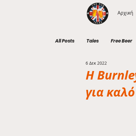
Αρχική
All Posts
Tales
Free Beer
6 Δεκ 2022
Geography Wednesdays
H Burnle
για καλ