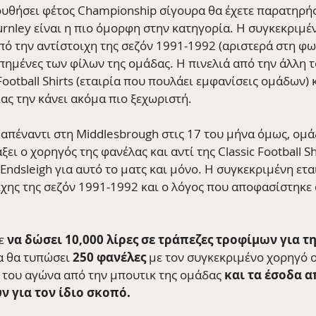
υθήσει φέτος Championship σίγουρα θα έχετε παρατηρήσ
urnley είναι η πιο όμορφη στην κατηγορία. Η συγκεκριμέ
πό την αντίστοιχη της σεζόν 1991-1992 (αριστερά στη φω
πημένες των φίλων της ομάδας. Η πινελιά από την άλλη τ
Football Shirts (εταιρία που πουλάει εμφανίσεις ομάδων) 
ας την κάνει ακόμα πιο ξεχωριστή. 
 απέναντι στη Middlesbrough στις 17 του μήνα όμως, ομά
 ο χορηγός της φανέλας και αντί της Classic Football Shi
Endsleigh για αυτό το ματς και μόνο. Η συγκεκριμένη ετα
χης της σεζόν 1991-1992 και ο λόγος που αποφασίστηκε α
ε
 να δώσει 10,000 λίρες σε τράπεζες τροφίμων για τ
α θα τυπώσει 
250 φανέλες 
με τον συγκεκριμένο χορηγό ο
 του αγώνα από την μπουτικ της ομάδας 
και τα έσοδα απ
 για τον ίδιο σκοπό. 