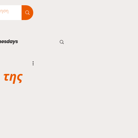
nesdays
 της