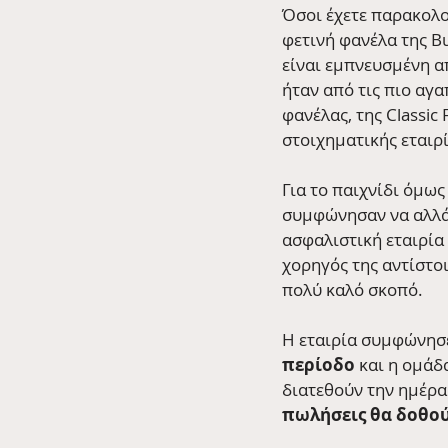
Όσοι έχετε παρακολο
φετινή φανέλα της B
είναι εμπνευσμένη α
ήταν από τις πιο αγα
φανέλας, της Classic 
στοιχηματικής εταιρί
Για το παιχνίδι όμως
συμφώνησαν να αλλάξει
ασφαλιστική εταιρία 
χορηγός της αντίστοι
πολύ καλό σκοπό.  
Η εταιρία συμφώνησ
περίοδο 
και η ομάδ
διατεθούν την ημέρα
πωλήσεις θα δοθούν