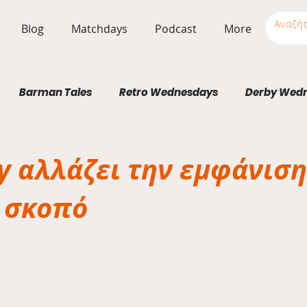
Blog
Matchdays
Podcast
More
Barman Tales
Retro Wednesdays
Derby Wed
Stadium Wednesdays
y αλλάζει την εμφάνιση
ό σκοπό