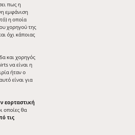
ει πως η 
νη εμφάνιση 
τό) η οποία 
ου χορηγού της 
και όχι κάποιας 
δα και χορηγός 
rts να είναι η 
ιρία ήταν ο 
υτό είναι για 
ην εορταστική 
ι οποίες θα 
ό τις 