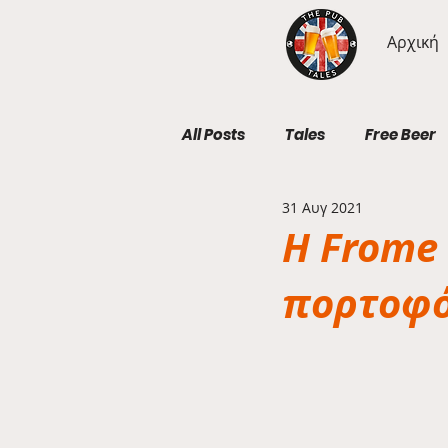
Αρχική
All Posts
Tales
Free Beer
31 Αυγ 2021
Geography Wednesdays
H Frome 
πορτοφό