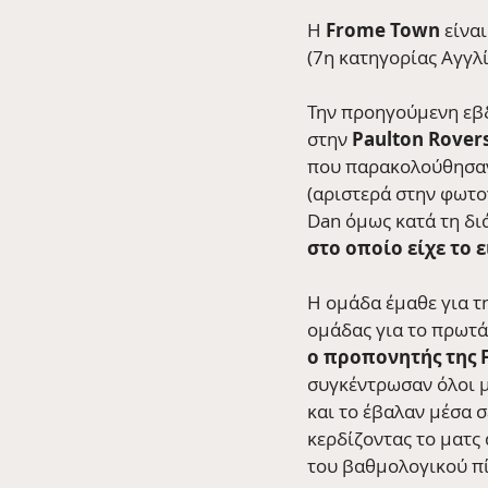
Η 
Frome Town
 είνα
(7η κατηγορίας Αγγλί
Την προηγούμενη εβδ
στην 
Paulton Rover
που παρακολούθησαν 
(αριστερά στην φωτογ
Dan όμως κατά τη διά
στο οποίο είχε το 
Η ομάδα έμαθε για τη
ομάδας για το πρωτά
ο προπονητής της 
συγκέντρωσαν όλοι μ
και το έβαλαν μέσα 
κερδίζοντας το ματς 
του βαθμολογικού πί