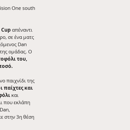
ision One south 
 Cup
 απέναντι 
ρο, σε ένα ματς 
ζόμενος Dan 
της ομάδας. Ο 
οφόλι του, 
ποσό.
ο παιχνίδι της 
ι παίχτες και 
φόλι
 και 
ι που εκλάπη 
Dan, 
κε στην 3η θέση 