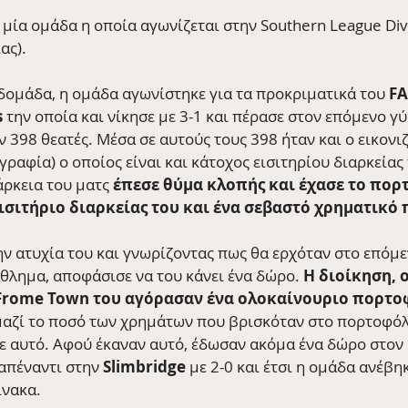
ι μία ομάδα η οποία αγωνίζεται στην Southern League Div
ας). 
ομάδα, η ομάδα αγωνίστηκε για τα προκριματικά του 
FA
s
 την οποία και νίκησε με 3-1 και πέρασε στον επόμενο γύ
398 θεατές. Μέσα σε αυτούς τους 398 ήταν και ο εικονι
ραφία) ο οποίος είναι και κάτοχος εισιτηρίου διαρκείας 
ρκεια του ματς 
έπεσε θύμα κλοπής και έχασε το πορτ
εισιτήριο διαρκείας του και ένα σεβαστό χρηματικό 
ν ατυχία του και γνωρίζοντας πως θα ερχόταν στο επόμεν
θλημα, αποφάσισε να του κάνει ένα δώρο. 
Η διοίκηση, ο
Frome Town του αγόρασαν ένα ολοκαίνουριο πορτο
αζί το ποσό των χρημάτων που βρισκόταν στο πορτοφόλ
σε αυτό. Αφού έκαναν αυτό, έδωσαν ακόμα ένα δώρο στον 
απέναντι στην 
Slimbridge
 με 2-0 και έτσι η ομάδα ανέβη
νακα. 