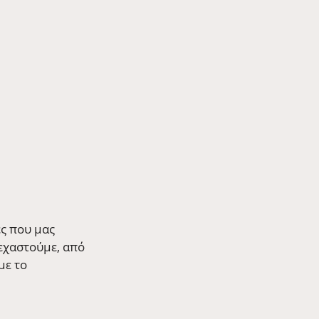
ς που μας 
ξεχαστούμε, από 
ε το 