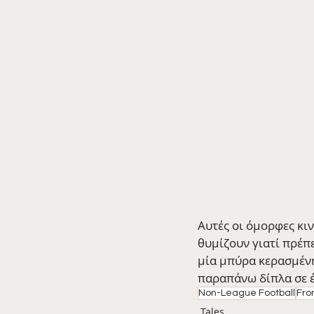
Αυτές οι όμορφες κι
θυμίζουν γιατί πρέπε
μία μπύρα κερασμένη
παραπάνω δίπλα σε έ
Non-League Football
Fro
Tales