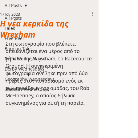
All Posts
17 Ιαν 2023
All Posts
Η νέα κερκίδα της
Tales
Wrexham
Free Beer
Στη φωτογραφία που βλέπετε, 
Barman Tales
απεικονίζεται ένα μέρος από το 
γήπεδο της Wrexham, το Racecource 
Retro Wednesdays
Ground. Η συγκεκριμένη 
Derby Wednesdays
φωτογραφία ανέβηκε πριν από δύο 
Geography Wednesdays
ημέρες στον λογαριασμό ενός εκ 
των προέδρων της ομάδας, του Rob 
Stadium Wednesdays
McElhenney, ο οποίος δήλωσε 
συγκινημένος για αυτή τη πορεία.