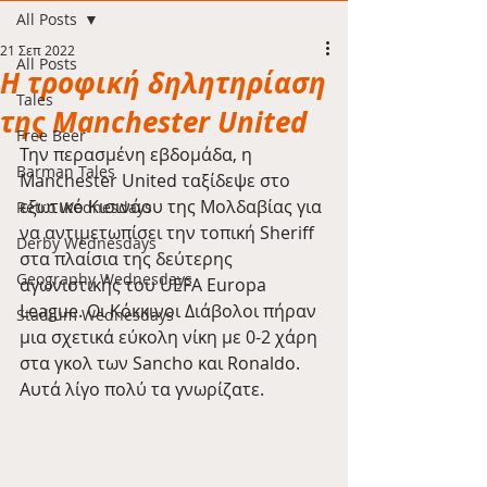
All Posts
21 Σεπ 2022
All Posts
Η τροφική δηλητηρίαση
Tales
της Manchester United
Free Beer
Την περασμένη εβδομάδα, η 
Barman Tales
Manchester United ταξίδεψε στο 
εξωτικό Κισινάου της Μολδαβίας για 
Retro Wednesdays
να αντιμετωπίσει την τοπική Sheriff 
Derby Wednesdays
στα πλαίσια της δεύτερης 
Geography Wednesdays
αγωνιστικής του UEFA Europa 
League. Οι Κόκκινοι Διάβολοι πήραν 
Stadium Wednesdays
μια σχετικά εύκολη νίκη με 0-2 χάρη 
στα γκολ των Sancho και Ronaldo. 
Αυτά λίγο πολύ τα γνωρίζατε.