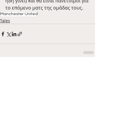
ήδη γίνει) και θα είναι πανέτοιμοι για 
το επόμενο ματς της ομάδας τους. 
Manchester United
Tales
Πρόσφατες αναρτήσεις
Εμφάνιση όλων