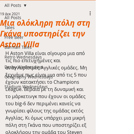
All Posts
19 Δεκ 2021
All Posts
Μια ολόκληρη πόλη στη
Tales
Γκάνα υποστηρίζει την
Free Beer
Aston Villa
Barman Tales
Η Aston Villa είναι σίγουρα μια από 
Retro Wednesdays
τις πιο επιτυχημένες και 
Derby Wednesdays
αναγνωρίσιμες Αγγλικές ομάδες. Μη 
ξεχνάμε πως είναι μια από τις 5 που 
Geography Wednesdays
έχουν κατακτήσει το Champions 
Stadium Wednesdays
League. Βέβαια με τη δυναμική και 
το μάρκετινγκ που έχουν οι ομάδες 
του big-6 δεν περιμένει κανείς να 
γνωρίσει φίλους της ομάδας εκτός 
Αγγλίας. Κι όμως υπάρχει μια μικρή 
πόλη στη Γκάνα που υποστηρίζει εξ 
ολοκλήρου την ομάδα του Steven 